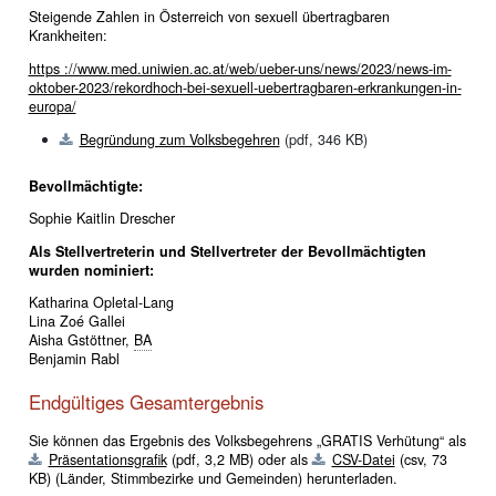
Steigende Zahlen in Österreich von sexuell übertragbaren
Krankheiten:
https ://www.med.uniwien.ac.at/web/ueber-uns/news/2023/news-im-
oktober-2023/rekordhoch-bei-sexuell-uebertragbaren-erkrankungen-in-
europa/
Begründung zum Volksbegehren
(pdf, 346 KB)
Bevollmächtigte:
Sophie Kaitlin Drescher
Als Stellvertreterin und Stellvertreter der Bevollmächtigten
wurden nominiert:
Katharina Opletal-Lang
Lina Zoé Gallei
Aisha Gstöttner,
BA
Benjamin Rabl
Endgültiges Gesamtergebnis
Sie können das Ergebnis des Volksbegehrens „GRATIS Verhütung“ als
Präsentationsgrafik
(pdf, 3,2 MB)
oder als
CSV-Datei
(csv, 73
KB)
(Länder, Stimmbezirke und Gemeinden) herunterladen.