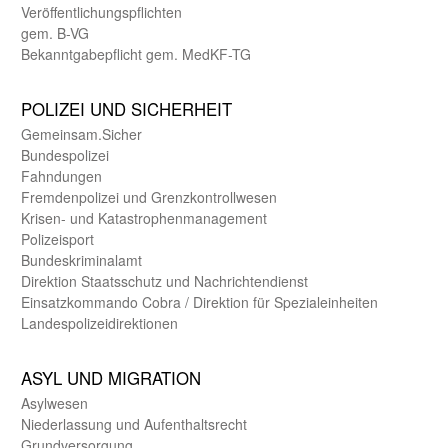
Veröffentlichungspflichten
gem. B-VG
Bekanntgabepflicht gem. MedKF-TG
POLIZEI UND SICHER­HEIT
Gemein­sam.Sicher
Bundes­polizei
Fahndungen
Fremdenpolizei und Grenzkontrollwesen
Krisen- und Katastrophen­management
Polizeisport
Bundes­kriminal­amt
Direktion Staats­schutz und Nach­richten­dienst
Einsatz­kommando Cobra / Direktion für Spezialeinheiten
Landes­polizei­direk­tionen
ASYL UND MIGRA­TION
Asyl­wesen
Nieder­lassung und Aufent­halts­recht
Grund­versorgung