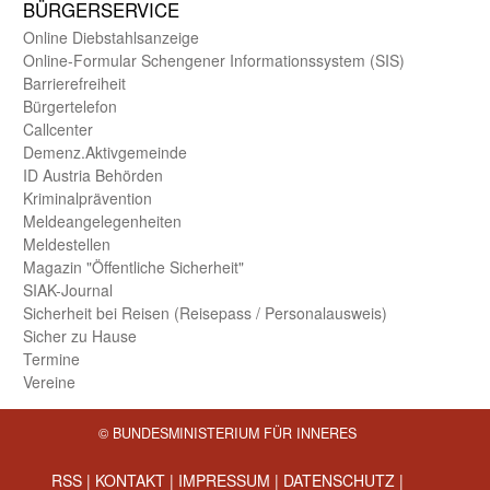
BÜRGER­SERVICE
Online Diebstahls­anzeige
Online-Formular Schengener Informationssystem (SIS)
Barriere­freiheit
Bürger­telefon
Call­center
Demenz.Aktiv­gemeinde
ID Austria Behörden
Kriminal­prävention
Melde­an­ge­le­gen­heiten
Meld­estellen
Magazin "Öffentliche Sicherheit"
SIAK-Journal
Sicherheit bei Reisen (Reise­pass / Personal­ausweis)
Sicher zu Hause
Termine
Vereine
© BUNDESMINISTERIUM FÜR INNERES
RSS
|
KONTAKT
|
IMPRESSUM
|
DATENSCHUTZ
|