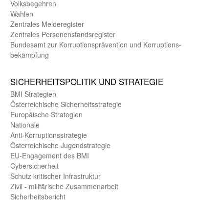
Volks­begehren
Wahlen
Zentrales Melde­register
Zentrales Personen­stands­register
Bundes­amt zur Korrup­tions­prävention und Korrup­tions­
bekämpfung
SICHER­HEITS­POLITIK UND STRATEGIE
BMI Strategien
Öster­reichische Sicherheits­strategie
Europäische Strategien
Nationale
Anti-Korruptions­strategie
Öster­reichische Jugend­strategie
EU-Engagement des BMI
Cybersicherheit
Schutz kritischer Infra­struktur
Zivil - militärische Zusammen­arbeit
Sicherheits­bericht