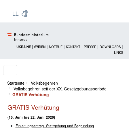
Zur Startseite: [Alt] +
Zum Hauptmenü: [Alt] +
Zum Headermenü: [Alt] +
Zum Inhalt: [Alt] +
Zum rechten Bereichsmenü: [Alt] +
Zur Sitemap: [Alt] +
Zum Footer: [Alt] +
[3]
[6]
[5]
[0]
[1]
[2]
[4]
|
|
|
|
|
|
UKRAINE
SYRIEN
NOTRUF
KONTAKT
PRESSE
DOWNLOADS
LINKS
Startseite
Volksbegehren
Volksbegehren seit der XX. Gesetzgebungsperiode
GRATIS Verhütung
GRATIS Verhütung
(15. Juni bis 22. Juni 2026)
Einleitungsantrag, Stattgebung und Begründung