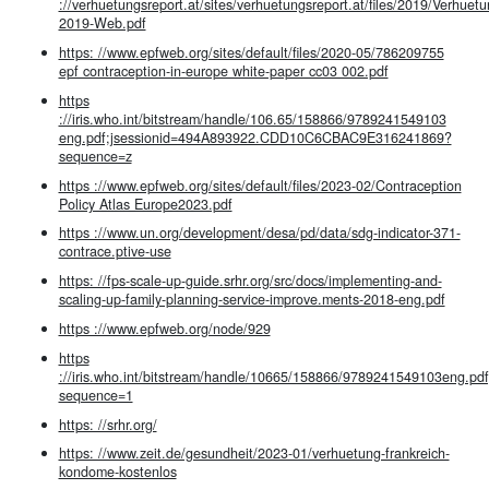
://verhuetungsreport.at/sites/verhuetungsreport.at/files/2019/Verhuetu
2019-Web.pdf
https: //www.epfweb.org/sites/default/files/2020-05/786209755
epf contraception-in-europe white-paper cc03 002.pdf
https
://iris.who.int/bitstream/handle/106.65/158866/9789241549103
eng.pdf;jsessionid=494A893922.CDD10C6CBAC9E316241869?
sequence=z
https ://www.epfweb.org/sites/default/files/2023-02/Contraception
Policy Atlas Europe2023.pdf
https ://www.un.org/development/desa/pd/data/sdg-indicator-371-
contrace.ptive-use
https: //fps-scale-up-guide.srhr.org/src/docs/implementing-and-
scaling-up-family-planning-service-improve.ments-2018-eng.pdf
https ://www.epfweb.org/node/929
https
://iris.who.int/bitstream/handle/10665/158866/9789241549103eng
sequence=1
https: //srhr.org/
https: //www.zeit.de/gesundheit/2023-01/verhuetung-frankreich-
kondome-kostenlos