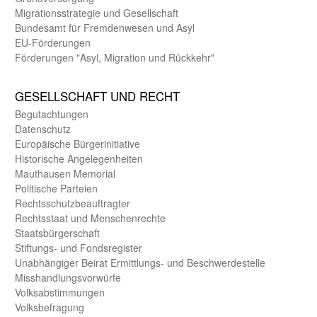
Migrations­strategie und Gesell­schaft
Bundes­amt für Fremden­wesen und Asyl
EU-Förde­rungen
Förderungen "Asyl, Migration und Rückkehr"
GE­SELL­SCHAFT UND RECHT
Begut­achtungen
Daten­schutz
Europäische Bürger­initiative
Historische Angelegen­heiten
Mauthausen Memorial
Politische Parteien
Rechts­schutz­beauftragter
Rechts­staat und Menschen­rechte
Staats­bürger­schaft
Stiftungs- und Fonds­register
Unab­hängiger Beirat Ermittlungs- und Beschwerde­stelle
Misshandlungs­vorwürfe
Volks­abstimmungen
Volks­befragung