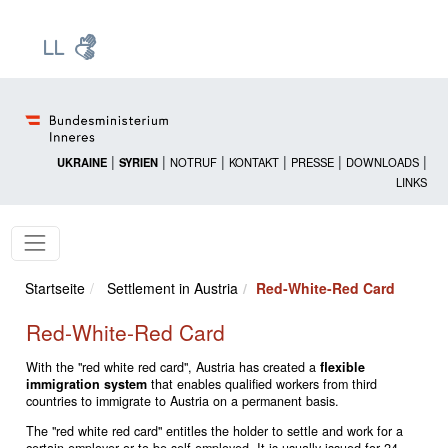
Zur Startseite: [Alt] +
Zum Hauptmenü: [Alt] +
Zum Headermenü: [Alt] +
Zum Inhalt: [Alt] +
Zum rechten Bereichsmenü: [Alt] +
Zur Sitemap: [Alt] +
Zum Footer: [Alt] +
[3]
[6]
[5]
[0]
[1]
[2]
[4]
|
|
|
|
|
|
UKRAINE
SYRIEN
NOTRUF
KONTAKT
PRESSE
DOWNLOADS
LINKS
Startseite
Settlement in Austria
Red-White-Red Card
Red-White-Red Card
With the "red white red card", Austria has created a
flexible
immigration system
that enables qualified workers from third
countries to immigrate to Austria on a permanent basis.
The "red white red card" entitles the holder to settle and work for a
certain employer or to be self-employed. It is usually issued for 24