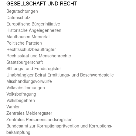
GE­SELL­SCHAFT UND RECHT
Begut­achtungen
Daten­schutz
Europäische Bürger­initiative
Historische Angelegen­heiten
Mauthausen Memorial
Politische Parteien
Rechts­schutz­beauftragter
Rechts­staat und Menschen­rechte
Staats­bürger­schaft
Stiftungs- und Fonds­register
Unab­hängiger Beirat Ermittlungs- und Beschwerde­stelle
Misshandlungs­vorwürfe
Volks­abstimmungen
Volks­befragung
Volks­begehren
Wahlen
Zentrales Melde­register
Zentrales Personen­stands­register
Bundes­amt zur Korrup­tions­prävention und Korrup­tions­
bekämpfung