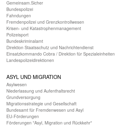
Gemein­sam.Sicher
Bundes­polizei
Fahndungen
Fremdenpolizei und Grenzkontrollwesen
Krisen- und Katastrophen­management
Polizeisport
Bundes­kriminal­amt
Direktion Staats­schutz und Nach­richten­dienst
Einsatz­kommando Cobra / Direktion für Spezialeinheiten
Landes­polizei­direk­tionen
ASYL UND MIGRA­TION
Asyl­wesen
Nieder­lassung und Aufent­halts­recht
Grund­versorgung
Migrations­strategie und Gesell­schaft
Bundes­amt für Fremden­wesen und Asyl
EU-Förde­rungen
Förderungen "Asyl, Migration und Rückkehr"