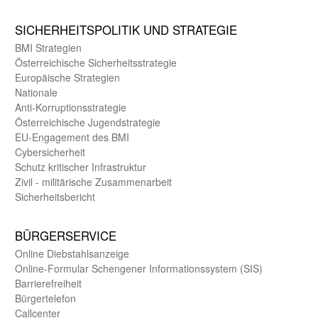
SICHER­HEITS­POLITIK UND STRATEGIE
BMI Strategien
Öster­reichische Sicherheits­strategie
Europäische Strategien
Nationale
Anti-Korruptions­strategie
Öster­reichische Jugend­strategie
EU-Engagement des BMI
Cybersicherheit
Schutz kritischer Infra­struktur
Zivil - militärische Zusammen­arbeit
Sicherheits­bericht
BÜRGER­SERVICE
Online Diebstahls­anzeige
Online-Formular Schengener Informationssystem (SIS)
Barriere­freiheit
Bürger­telefon
Call­center