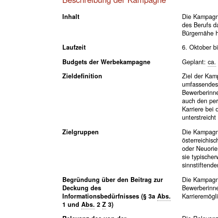
Inhalt
Die Kampagne 
des Berufs d
Bürgernähe 
Laufzeit
6. Oktober b
Budgets der Werbekampagne
Geplant:
ca.
Zieldefinition
Ziel der Kam
umfassendes 
Bewerberinne
auch den per
Karriere bei 
unterstreich
Zielgruppen
Die Kampagne
österreichisc
oder Neuorie
sie typischer
sinnstiftende
Begründung über den Beitrag zur
Die Kampagne
Deckung des
Bewerberinne
Informationsbedürfnisses (§ 3a
Abs.
Karrieremögli
1 und
Abs.
2
Z
3)