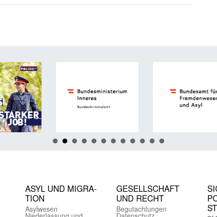
ASYL UND MIGRA­
GE­SELL­SCHAFT
SI
TION
UND RECHT
PO
S
Asyl­wesen
Begut­achtungen
Nieder­lassung und
Daten­schutz