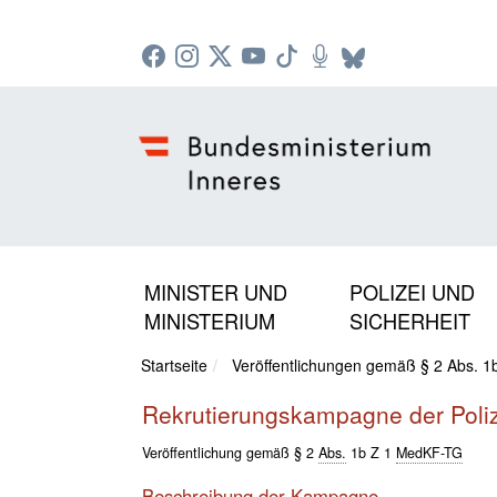
Zur Startseite: [Alt] +
Zum Hauptmenü: [Alt] +
Zum Headermenü: [Alt] +
Zum Inhalt: [Alt] +
Zum rechten Bereichsmenü: [Alt] +
Zur Sitemap: [Alt] +
Zum Footer: [Alt] +
[3]
[6]
[5]
[0]
[1]
[2]
[4]
MINISTER UND
POLIZEI UND
MINISTERIUM
SICHERHEIT
Startseite
Veröffentlichungen gemäß § 2 Abs. 
Rekrutierungskampagne der Poli
Veröffentlichung gemäß § 2
Abs.
1b Z 1
MedKF-TG
Beschreibung der Kampagne