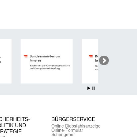
CHER­HEITS­
BÜRGER­SERVICE
LITIK UND
Online Diebstahls­anzeige
Online-Formular
TRATEGIE
Schengener