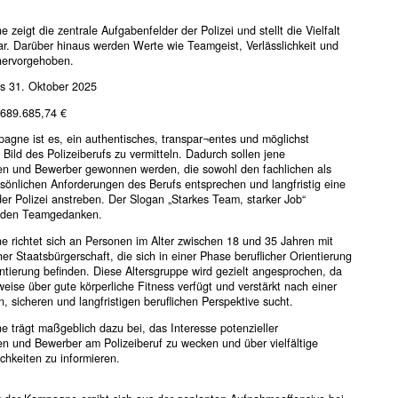
zeigt die zentrale Aufgabenfelder der Polizei und stellt die Vielfalt
ar. Darüber hinaus werden Werte wie Teamgeist, Verlässlichkeit und
hervorgehoben.
is 31. Oktober 2025
689.685,74 €
pagne ist es, ein authentisches, transpar¬entes und möglichst
Bild des Polizeiberufs zu vermitteln. Dadurch sollen jene
n und Bewerber gewonnen werden, die sowohl den fachlichen als
sönlichen Anforderungen des Berufs entsprechen und langfristig eine
der Polizei anstreben. Der Slogan „Starkes Team, starker Job“
t den Teamgedanken.
 richtet sich an Personen im Alter zwischen 18 und 35 Jahren mit
her Staatsbürgerschaft, die sich in einer Phase beruflicher Orientierung
ntierung befinden. Diese Altersgruppe wird gezielt angesprochen, da
weise über gute körperliche Fitness verfügt und verstärkt nach einer
n, sicheren und langfristigen beruflichen Perspektive sucht.
 trägt maßgeblich dazu bei, das Interesse potenzieller
n und Bewerber am Polizeiberuf zu wecken und über vielfältige
chkeiten zu informieren.