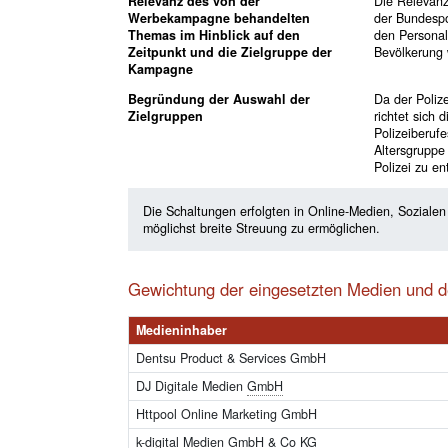
Relevanz des von der
Die Relevanz
Werbekampagne behandelten
der Bundespo
Themas im Hinblick auf den
den Personal
Zeitpunkt und die Zielgruppe der
Bevölkerung 
Kampagne
Begründung der Auswahl der
Da der Polize
Zielgruppen
richtet sich
Polizeiberuf
Altersgruppe 
Polizei zu en
Die Schaltungen erfolgten in Online-Medien, Soziale
möglichst breite Streuung zu ermöglichen.
Gewichtung der eingesetzten Medien und 
Medieninhaber
Dentsu Product & Services GmbH
DJ Digitale Medien
GmbH
Httpool Online Marketing GmbH
k-digital Medien
GmbH
&
Co KG