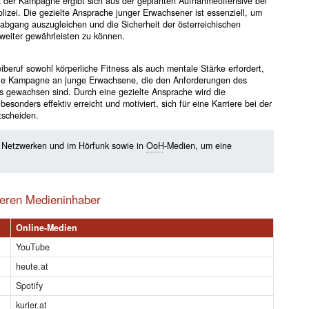
 der Kampagne ergibt sich aus der geplanten Aufnahmeoffensive bei
lizei. Die gezielte Ansprache junger Erwachsener ist essenziell, um
abgang auszugleichen und die Sicherheit der österreichischen
weiter gewährleisten zu können.
iberuf sowohl körperliche Fitness als auch mentale Stärke erfordert,
 die Kampagne an junge Erwachsene, die den Anforderungen des
es gewachsen sind. Durch eine gezielte Ansprache wird die
besonders effektiv erreicht und motiviert, sich für eine Karriere bei der
tscheiden.
n Netzwerken und im Hörfunk sowie in
OoH
-Medien, um eine
deren Medieninhaber
Online-Medien
YouTube
heute.at
Spotify
kurier.at