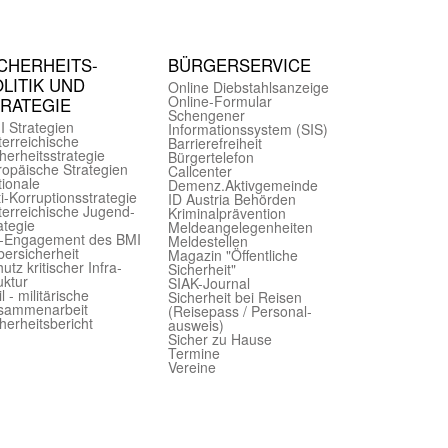
CHER­HEITS­
BÜRGER­SERVICE
LITIK UND
Online Diebstahls­anzeige
Online-Formular
TRATEGIE
Schengener
I Strategien
Informationssystem (SIS)
er­reichische
Barriere­freiheit
herheits­strategie
Bürger­telefon
ropäische Strategien
Call­center
ionale
Demenz.Aktiv­gemeinde
i-Korruptions­strategie
ID Austria Behörden
er­reichische Jugend­
Kriminal­prävention
ategie
Melde­an­ge­le­gen­heiten
-Engagement des BMI
Meld­estellen
ersicherheit
Magazin "Öffentliche
utz kritischer Infra­
Sicherheit"
uktur
SIAK-Journal
il - militärische
Sicherheit bei Reisen
sammen­arbeit
(Reise­pass / Personal­
herheits­bericht
ausweis)
Sicher zu Hause
Termine
Vereine