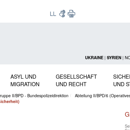
UKRAINE
|
SYRIEN
|
N
ASYL UND
GESELLSCHAFT
SICHE
MIGRATION
UND RECHT
UND S
ruppe II/BPD - Bundespolizeidirektion
Abteilung II/BPD/6 (Operati
icherheit)
G
Sek