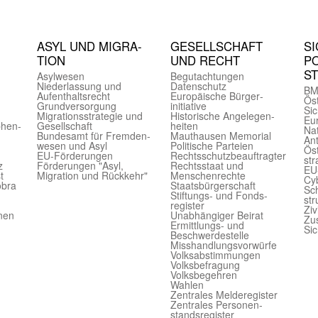
ASYL UND MIGRA­
GE­SELL­SCHAFT
SI
TION
UND RECHT
PO
S
Asyl­wesen
Begut­achtungen
Nieder­lassung und
Daten­schutz
BM
Aufent­halts­recht
Europäische Bürger­
Öst
Grund­versorgung
initiative
Sic
Migrations­strategie und
Historische Angelegen­
Eu
phen­
Gesell­schaft
heiten
Nat
Bundes­amt für Fremden­
Mauthausen Memorial
Ant
wesen und Asyl
Politische Parteien
Öst
EU-Förde­rungen
Rechts­schutz­beauftragter
str
z
Förderungen "Asyl,
Rechts­staat und
EU
t
Migration und Rückkehr"
Menschen­rechte
Cyb
obra
Staats­bürger­schaft
Sch
Stiftungs- und Fonds­
str
register
Ziv
onen
Unab­hängiger Beirat
Zu
Ermittlungs- und
Sic
Beschwerde­stelle
Misshandlungs­vorwürfe
Volks­abstimmungen
Volks­befragung
Volks­begehren
Wahlen
Zentrales Melde­register
Zentrales Personen­
stands­register