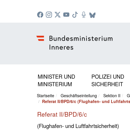
Zur Startseite: [Alt] +
Zum Hauptmenü: [Alt] +
Zum Headermenü: [Alt] +
Zum Inhalt: [Alt] +
Zum rechten Bereichsmenü: [Alt] +
Zur Sitemap: [Alt] +
Zum Footer: [Alt] +
[3]
[6]
[5]
[0]
[1]
[2]
[4]
MINISTER UND
POLIZEI UND
MINISTERIUM
SICHERHEIT
Startseite
Geschäftseinteilung
Sektion II
G
Referat II/BPD/6/c (Flughafen- und Luftfahrts
Referat II/BPD/6/c
(Flughafen- und Luftfahrtsicherheit)