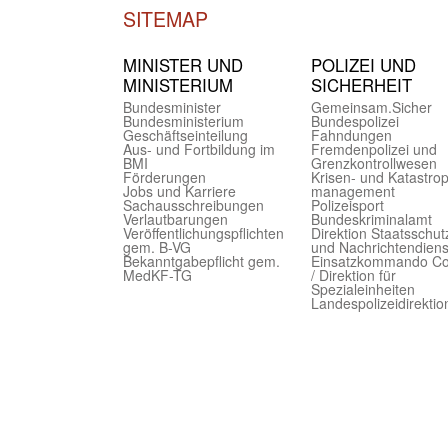
SITEMAP
MINISTER UND
POLIZEI UND
MINIST­ERIUM
SICHER­HEIT
Bundes­minister
Gemein­sam.Sicher
Bundes­ministerium
Bundes­polizei
Geschäfts­einteilung
Fahndungen
Aus- und Fortbildung im
Fremdenpolizei und
BMI
Grenzkontrollwesen
Förderungen
Krisen- und Katastro
Jobs und Karriere
management
Sachaus­schreibungen
Polizeisport
Verlautbarungen
Bundes­kriminal­amt
Veröffentlichungspflichten
Direktion Staats­schut
gem. B-VG
und Nach­richten­diens
Bekanntgabepflicht gem.
Einsatz­kommando C
MedKF-TG
/ Direktion für
Spezialeinheiten
Landes­polizei­direk­ti