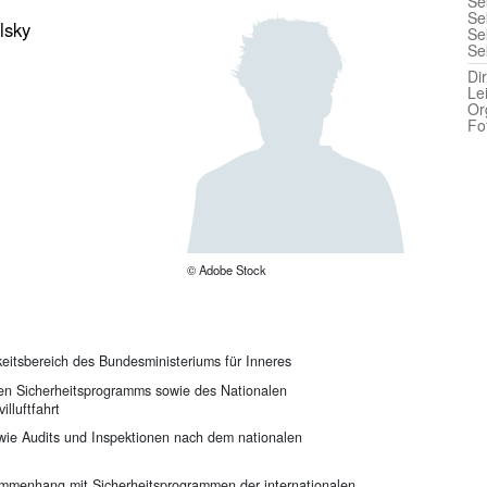
Sek
Sek
lsky
Se
Se
Di
Le
Or
Fo
© Adobe Stock
keitsbereich des Bundesministeriums für Inneres
en Sicherheitsprogramms sowie des Nationalen
illuftfahrt
ie Audits und Inspektionen nach dem nationalen
mmenhang mit Sicherheitsprogrammen der internationalen