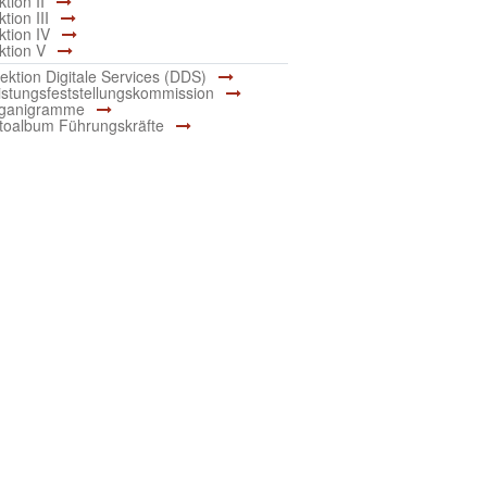
tion II
tion III
ktion IV
ktion V
rektion Digitale Services (DDS)
istungsfeststellungskommission
ganigramme
toalbum Führungskräfte