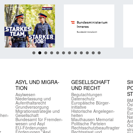
ASYL UND MIGRA­
GE­SELL­SCHAFT
SI
TION
UND RECHT
PO
S
Asyl­wesen
Begut­achtungen
Nieder­lassung und
Daten­schutz
BM
Aufent­halts­recht
Europäische Bürger­
Öst
Grund­versorgung
initiative
Sic
Migrations­strategie und
Historische Angelegen­
Eu
phen­
Gesell­schaft
heiten
Nat
Bundes­amt für Fremden­
Mauthausen Memorial
Ant
wesen und Asyl
Politische Parteien
Öst
EU-Förde­rungen
Rechts­schutz­beauftragter
str
z
Förderungen "Asyl,
Rechts­staat und