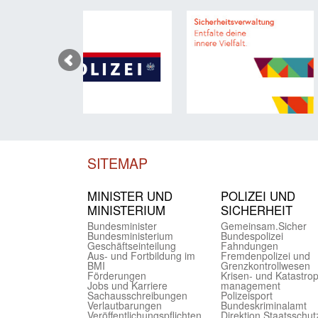
SITEMAP
MINISTER UND
POLIZEI UND
MINIST­ERIUM
SICHER­HEIT
Bundes­minister
Gemein­sam.Sicher
Bundes­ministerium
Bundes­polizei
Geschäfts­einteilung
Fahndungen
Aus- und Fortbildung im
Fremdenpolizei und
BMI
Grenzkontrollwesen
Förderungen
Krisen- und Katastro
Jobs und Karriere
management
Sachaus­schreibungen
Polizeisport
Verlautbarungen
Bundes­kriminal­amt
Veröffentlichungspflichten
Direktion Staats­schut