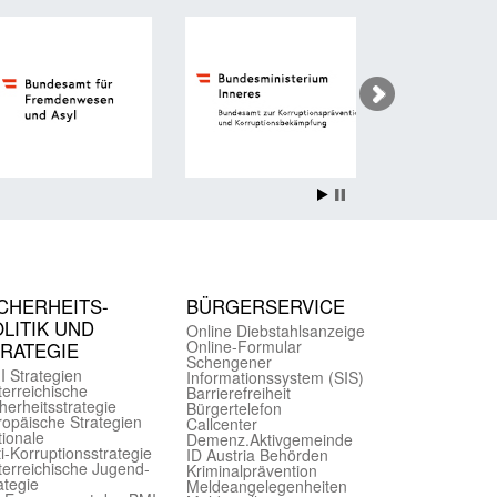
CHER­HEITS­
BÜRGER­SERVICE
LITIK UND
Online Diebstahls­anzeige
Online-Formular
TRATEGIE
Schengener
I Strategien
Informationssystem (SIS)
er­reichische
Barriere­freiheit
herheits­strategie
Bürger­telefon
ropäische Strategien
Call­center
ionale
Demenz.Aktiv­gemeinde
i-Korruptions­strategie
ID Austria Behörden
er­reichische Jugend­
Kriminal­prävention
ategie
Melde­an­ge­le­gen­heiten