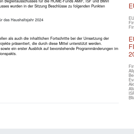
schen Begleitausschusses für die HOME-Funds AMIF, ISF und BMVI
E
usses wurden in der Sitzung Beschlüsse zu folgenden Punkten
EU
ür das Haushaltsjahr 2024
Fi
Fi
E
len als auch die inhaltlichen Fortschritte bei der Umsetzung der
kte präsentiert, die durch diese Mittel unterstützt werden.
F
 sowie ein erster Ausblick auf bevorstehende Programmänderungen im
2
ionspakts.
Fi
Al
Be
Ev
Ak
AM
IS
BM