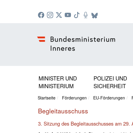
Zur Startseite: [Alt] +
Zum Hauptmenü: [Alt] +
Zum Headermenü: [Alt] +
Zum Inhalt: [Alt] +
Zum rechten Bereichsmenü: [Alt] +
Zur Sitemap: [Alt] +
Zum Footer: [Alt] +
[3]
[6]
[5]
[0]
[1]
[2]
[4]
MINISTER UND
POLIZEI UND
MINISTERIUM
SICHERHEIT
Startseite
Förderungen
EU-Förderungen
Begleitausschuss
3. Sitzung des Begleitausschusses am 29. 