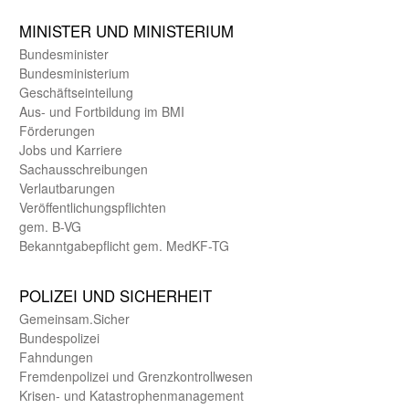
MINISTER UND MINIST­ERIUM
Bundes­minister
Bundes­ministerium
Geschäfts­einteilung
Aus- und Fortbildung im BMI
Förderungen
Jobs und Karriere
Sachaus­schreibungen
Verlautbarungen
Veröffentlichungspflichten
gem. B-VG
Bekanntgabepflicht gem. MedKF-TG
POLIZEI UND SICHER­HEIT
Gemein­sam.Sicher
Bundes­polizei
Fahndungen
Fremdenpolizei und Grenzkontrollwesen
Krisen- und Katastrophen­management