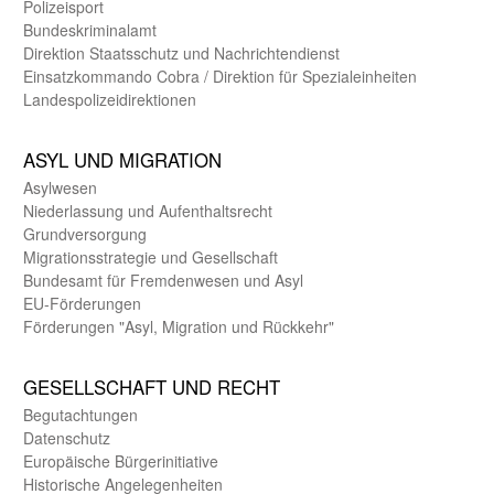
Polizeisport
Bundes­kriminal­amt
Direktion Staats­schutz und Nach­richten­dienst
Einsatz­kommando Cobra / Direktion für Spezialeinheiten
Landes­polizei­direk­tionen
ASYL UND MIGRA­TION
Asyl­wesen
Nieder­lassung und Aufent­halts­recht
Grund­versorgung
Migrations­strategie und Gesell­schaft
Bundes­amt für Fremden­wesen und Asyl
EU-Förde­rungen
Förderungen "Asyl, Migration und Rückkehr"
GE­SELL­SCHAFT UND RECHT
Begut­achtungen
Daten­schutz
Europäische Bürger­initiative
Historische Angelegen­heiten