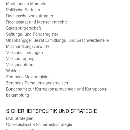
Mauthausen Memorial
Politische Parteien
Rechts­schutz­beauftragter
Rechts­staat und Menschen­rechte
Staats­bürger­schaft
Stiftungs- und Fonds­register
Unab­hängiger Beirat Ermittlungs- und Beschwerde­stelle
Misshandlungs­vorwürfe
Volks­abstimmungen
Volks­befragung
Volks­begehren
Wahlen
Zentrales Melde­register
Zentrales Personen­stands­register
Bundes­amt zur Korrup­tions­prävention und Korrup­tions­
bekämpfung
SICHER­HEITS­POLITIK UND STRATEGIE
BMI Strategien
Öster­reichische Sicherheits­strategie