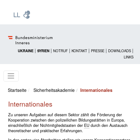
Zur Startseite: [Alt] +
Zum Hauptmenü: [Alt] +
Zum Headermenü: [Alt] +
Zum Inhalt: [Alt] +
Zum rechten Bereichsmenü: [Alt] +
Zur Sitemap: [Alt] +
Zum Footer: [Alt] +
[3]
[6]
[5]
[0]
[1]
[2]
[4]
|
|
|
|
|
|
UKRAINE
SYRIEN
NOTRUF
KONTAKT
PRESSE
DOWNLOADS
LINKS
Startseite
Sicherheitsakademie
Internationales
Internationales
Zu unseren Aufgaben auf diesem Sektor zählt die Förderung der
Kooperation zwischen den polizeilichen Bildungsstätten in Europa,
einschließlich der Nichtmitgliedstaaten der
EU
durch den Austausch
theoretischer und praktischer Erfahrungen.
In den ersten vier Abschnitten stellen wir unsere Kooperationspartner