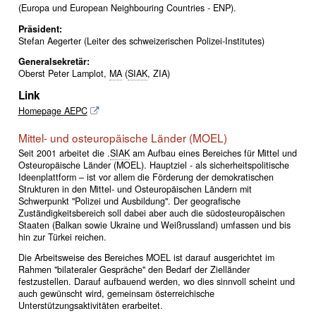
(Europa und European Neighbouring Countries - ENP).
Präsident:
Stefan Aegerter (Leiter des schweizerischen Polizei-Institutes)
Generalsekretär:
Oberst Peter Lamplot,
MA
(
SIAK
, ZIA)
Link
Homepage AEPC
Mittel- und osteuropäische Länder (MOEL)
Seit 2001 arbeitet die .
SIAK
am Aufbau eines Bereiches für Mittel und
Osteuropäische Länder (MOEL). Hauptziel - als sicherheitspolitische
Ideenplattform – ist vor allem die Förderung der demokratischen
Strukturen in den Mittel- und Osteuropäischen Ländern mit
Schwerpunkt "Polizei und Ausbildung". Der geografische
Zuständigkeitsbereich soll dabei aber auch die südosteuropäischen
Staaten (Balkan sowie Ukraine und Weißrussland) umfassen und bis
hin zur Türkei reichen.
Die Arbeitsweise des Bereiches MOEL ist darauf ausgerichtet im
Rahmen "bilateraler Gespräche" den Bedarf der Zielländer
festzustellen. Darauf aufbauend werden, wo dies sinnvoll scheint und
auch gewünscht wird, gemeinsam österreichische
Unterstützungsaktivitäten erarbeitet.