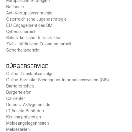
Europäische Strategien
Nationale
Anti-Korruptions­strategie
Öster­reichische Jugend­strategie
EU-Engagement des BMI
Cybersicherheit
Schutz kritischer Infra­struktur
Zivil - militärische Zusammen­arbeit
Sicherheits­bericht
BÜRGER­SERVICE
Online Diebstahls­anzeige
Online-Formular Schengener Informationssystem (SIS)
Barriere­freiheit
Bürger­telefon
Call­center
Demenz.Aktiv­gemeinde
ID Austria Behörden
Kriminal­prävention
Melde­an­ge­le­gen­heiten
Meld­estellen