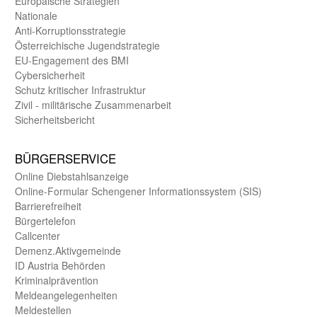
Europäische Strategien
Nationale
Anti-Korruptions­strategie
Öster­reichische Jugend­strategie
EU-Engagement des BMI
Cybersicherheit
Schutz kritischer Infra­struktur
Zivil - militärische Zusammen­arbeit
Sicherheits­bericht
BÜRGER­SERVICE
Online Diebstahls­anzeige
Online-Formular Schengener Informationssystem (SIS)
Barriere­freiheit
Bürger­telefon
Call­center
Demenz.Aktiv­gemeinde
ID Austria Behörden
Kriminal­prävention
Melde­an­ge­le­gen­heiten
Meld­estellen