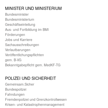
MINISTER UND MINIST­ERIUM
Bundes­minister
Bundes­ministerium
Geschäfts­einteilung
Aus- und Fortbildung im BMI
Förderungen
Jobs und Karriere
Sachaus­schreibungen
Verlautbarungen
Veröffentlichungspflichten
gem. B-VG
Bekanntgabepflicht gem. MedKF-TG
POLIZEI UND SICHER­HEIT
Gemein­sam.Sicher
Bundes­polizei
Fahndungen
Fremdenpolizei und Grenzkontrollwesen
Krisen- und Katastrophen­management