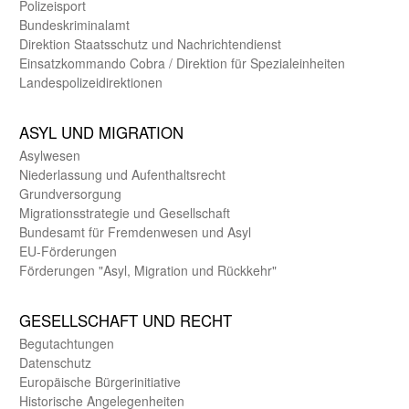
Polizeisport
Bundes­kriminal­amt
Direktion Staats­schutz und Nach­richten­dienst
Einsatz­kommando Cobra / Direktion für Spezialeinheiten
Landes­polizei­direk­tionen
ASYL UND MIGRA­TION
Asyl­wesen
Nieder­lassung und Aufent­halts­recht
Grund­versorgung
Migrations­strategie und Gesell­schaft
Bundes­amt für Fremden­wesen und Asyl
EU-Förde­rungen
Förderungen "Asyl, Migration und Rückkehr"
GE­SELL­SCHAFT UND RECHT
Begut­achtungen
Daten­schutz
Europäische Bürger­initiative
Historische Angelegen­heiten