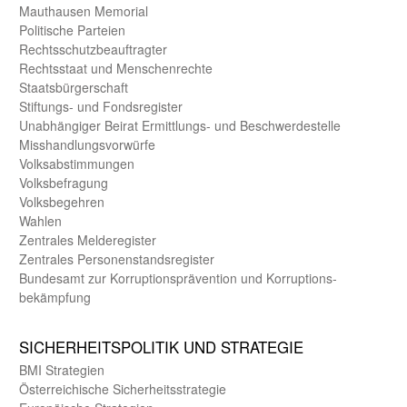
Mauthausen Memorial
Politische Parteien
Rechts­schutz­beauftragter
Rechts­staat und Menschen­rechte
Staats­bürger­schaft
Stiftungs- und Fonds­register
Unab­hängiger Beirat Ermittlungs- und Beschwerde­stelle
Misshandlungs­vorwürfe
Volks­abstimmungen
Volks­befragung
Volks­begehren
Wahlen
Zentrales Melde­register
Zentrales Personen­stands­register
Bundes­amt zur Korrup­tions­prävention und Korrup­tions­
bekämpfung
SICHER­HEITS­POLITIK UND STRATEGIE
BMI Strategien
Öster­reichische Sicherheits­strategie