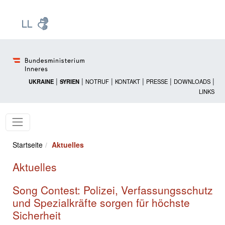
Zur Startseite: [Alt] +
Zum Hauptmenü: [Alt] +
Zum Headermenü: [Alt] +
Zum Inhalt: [Alt] +
Zum rechten Bereichsmenü: [Alt] +
Zur Sitemap: [Alt] +
Zum Footer: [Alt] +
[3]
[6]
[5]
[0]
[1]
[2]
[4]
|
|
|
|
|
|
UKRAINE
SYRIEN
NOTRUF
KONTAKT
PRESSE
DOWNLOADS
LINKS
Startseite
Aktuelles
Aktuelles
Song Contest: Polizei, Verfassungsschutz
und Spezialkräfte sorgen für höchste
Sicherheit