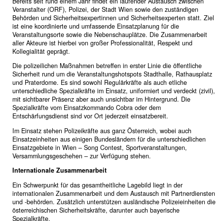
Bereits seit rund einem Jahr findet ein laufender Austausch zwischen
Veranstalter (ORF), Polizei, der Stadt Wien sowie den zuständigen
Behörden und Sicherheitsexpertinnen und Sicherheitsexperten statt. Ziel
ist eine koordinierte und umfassende Einsatzplanung für die
Veranstaltungsorte sowie die Nebenschauplätze. Die Zusammenarbeit
aller Akteure ist hierbei von großer Professionalität, Respekt und
Kollegialität geprägt.
Die polizeilichen Maßnahmen betreffen in erster Linie die öffentliche
Sicherheit rund um die Veranstaltungshotspots Stadthalle, Rathausplatz
und Praterdome. Es sind sowohl Regulärkräfte als auch etliche
unterschiedliche Spezialkräfte im Einsatz, uniformiert und verdeckt (zivil),
mit sichtbarer Präsenz aber auch unsichtbar im Hintergrund. Die
Spezialkräfte vom Einsatzkommando Cobra oder dem
Entschärfungsdienst sind vor Ort jederzeit einsatzbereit.
Im Einsatz stehen Polizeikräfte aus ganz Österreich, wobei auch
Einsatzeinheiten aus einigen Bundesländern für die unterschiedlichen
Einsatzgebiete in Wien – Song Contest, Sportveranstaltungen,
Versammlungsgeschehen – zur Verfügung stehen.
Internationale Zusammenarbeit
Ein Schwerpunkt für das gesamtheitliche Lagebild liegt in der
internationalen Zusammenarbeit und dem Austausch mit Partnerdiensten
und -behörden. Zusätzlich unterstützen ausländische Polizeieinheiten die
österreichischen Sicherheitskräfte, darunter auch bayerische
Spezialkräfte.