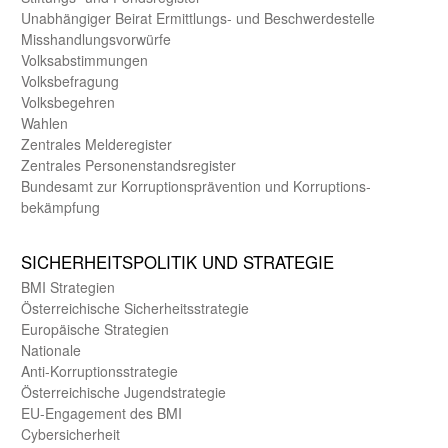
Unab­hängiger Beirat Ermittlungs- und Beschwerde­stelle
Misshandlungs­vorwürfe
Volks­abstimmungen
Volks­befragung
Volks­begehren
Wahlen
Zentrales Melde­register
Zentrales Personen­stands­register
Bundes­amt zur Korrup­tions­prävention und Korrup­tions­
bekämpfung
SICHER­HEITS­POLITIK UND STRATEGIE
BMI Strategien
Öster­reichische Sicherheits­strategie
Europäische Strategien
Nationale
Anti-Korruptions­strategie
Öster­reichische Jugend­strategie
EU-Engagement des BMI
Cybersicherheit