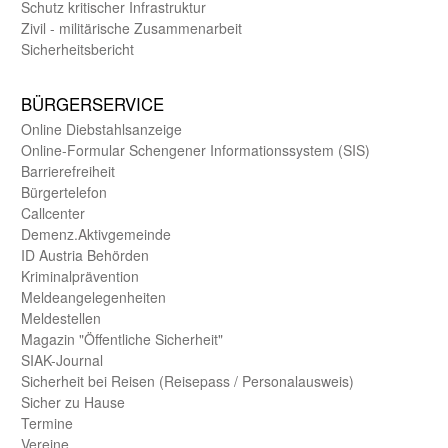
Schutz kritischer Infra­struktur
Zivil - militärische Zusammen­arbeit
Sicherheits­bericht
BÜRGER­SERVICE
Online Diebstahls­anzeige
Online-Formular Schengener Informationssystem (SIS)
Barriere­freiheit
Bürger­telefon
Call­center
Demenz.Aktiv­gemeinde
ID Austria Behörden
Kriminal­prävention
Melde­an­ge­le­gen­heiten
Meld­estellen
Magazin "Öffentliche Sicherheit"
SIAK-Journal
Sicherheit bei Reisen (Reise­pass / Personal­ausweis)
Sicher zu Hause
Termine
Vereine