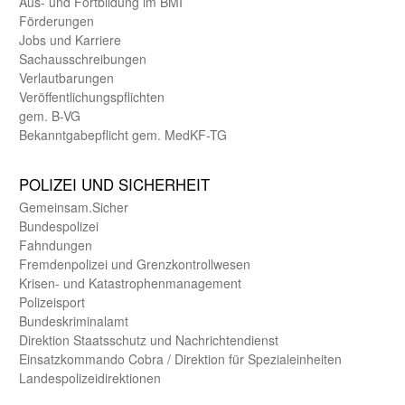
Aus- und Fortbildung im BMI
Förderungen
Jobs und Karriere
Sachaus­schreibungen
Verlautbarungen
Veröffentlichungspflichten
gem. B-VG
Bekanntgabepflicht gem. MedKF-TG
POLIZEI UND SICHER­HEIT
Gemein­sam.Sicher
Bundes­polizei
Fahndungen
Fremdenpolizei und Grenzkontrollwesen
Krisen- und Katastrophen­management
Polizeisport
Bundes­kriminal­amt
Direktion Staats­schutz und Nach­richten­dienst
Einsatz­kommando Cobra / Direktion für Spezialeinheiten
Landes­polizei­direk­tionen