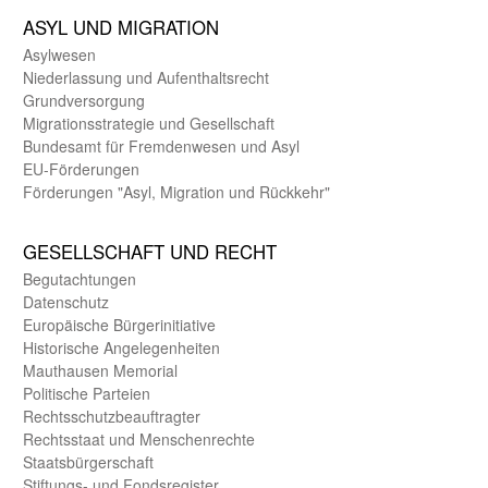
ASYL UND MIGRA­TION
Asyl­wesen
Nieder­lassung und Aufent­halts­recht
Grund­versorgung
Migrations­strategie und Gesell­schaft
Bundes­amt für Fremden­wesen und Asyl
EU-Förde­rungen
Förderungen "Asyl, Migration und Rückkehr"
GE­SELL­SCHAFT UND RECHT
Begut­achtungen
Daten­schutz
Europäische Bürger­initiative
Historische Angelegen­heiten
Mauthausen Memorial
Politische Parteien
Rechts­schutz­beauftragter
Rechts­staat und Menschen­rechte
Staats­bürger­schaft
Stiftungs- und Fonds­register