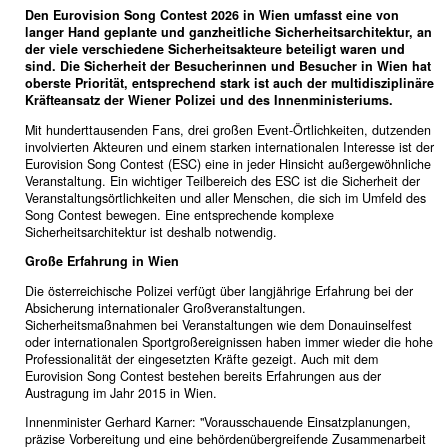
Den Eurovision Song Contest 2026 in Wien umfasst eine von
langer Hand geplante und ganzheitliche Sicherheitsarchitektur, an
der viele verschiedene Sicherheitsakteure beteiligt waren und
sind. Die Sicherheit der Besucherinnen und Besucher in Wien hat
oberste Priorität, entsprechend stark ist auch der multidisziplinäre
Kräfteansatz der Wiener Polizei und des Innenministeriums.
Mit hunderttausenden Fans, drei großen Event-Örtlichkeiten, dutzenden
involvierten Akteuren und einem starken internationalen Interesse ist der
Eurovision Song Contest (ESC) eine in jeder Hinsicht außergewöhnliche
Veranstaltung. Ein wichtiger Teilbereich des ESC ist die Sicherheit der
Veranstaltungsörtlichkeiten und aller Menschen, die sich im Umfeld des
Song Contest bewegen. Eine entsprechende komplexe
Sicherheitsarchitektur ist deshalb notwendig.
Große Erfahrung in Wien
Die österreichische Polizei verfügt über langjährige Erfahrung bei der
Absicherung internationaler Großveranstaltungen.
Sicherheitsmaßnahmen bei Veranstaltungen wie dem Donauinselfest
oder internationalen Sportgroßereignissen haben immer wieder die hohe
Professionalität der eingesetzten Kräfte gezeigt. Auch mit dem
Eurovision Song Contest bestehen bereits Erfahrungen aus der
Austragung im Jahr 2015 in Wien.
Innenminister Gerhard Karner: "Vorausschauende Einsatzplanungen,
präzise Vorbereitung und eine behördenübergreifende Zusammenarbeit