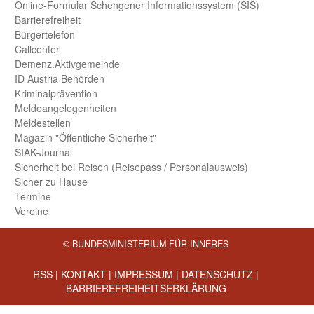
Online-Formular Schengener Informationssystem (SIS)
Barriere­freiheit
Bürger­telefon
Call­center
Demenz.Aktiv­gemeinde
ID Austria Behörden
Kriminal­prävention
Melde­an­ge­le­gen­heiten
Meld­estellen
Magazin "Öffentliche Sicherheit"
SIAK-Journal
Sicherheit bei Reisen (Reise­pass / Personal­ausweis)
Sicher zu Hause
Termine
Vereine
© BUNDESMINISTERIUM FÜR INNERES
RSS
|
KONTAKT
|
IMPRESSUM
|
DATENSCHUTZ
|
BARRIEREFREIHEITSERKLÄRUNG