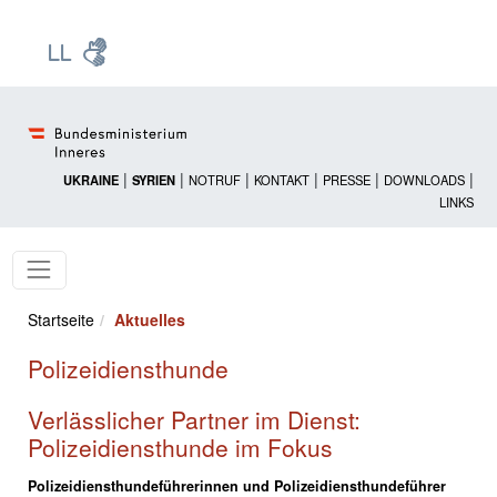
Zur Startseite: [Alt] +
Zum Hauptmenü: [Alt] +
Zum Headermenü: [Alt] +
Zum Inhalt: [Alt] +
Zum rechten Bereichsmenü: [Alt] +
Zur Sitemap: [Alt] +
Zum Footer: [Alt] +
[3]
[6]
[5]
[0]
[1]
[2]
[4]
|
|
|
|
|
|
UKRAINE
SYRIEN
NOTRUF
KONTAKT
PRESSE
DOWNLOADS
LINKS
Startseite
Aktuelles
Polizeidiensthunde
Verlässlicher Partner im Dienst:
Polizeidiensthunde im Fokus
Polizeidiensthundeführerinnen und Polizeidiensthundeführer