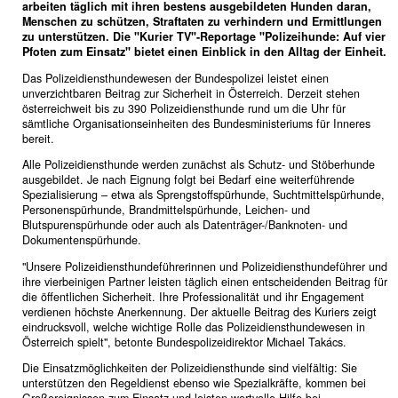
arbeiten täglich mit ihren bestens ausgebildeten Hunden daran,
Menschen zu schützen, Straftaten zu verhindern und Ermittlungen
zu unterstützen. Die "Kurier TV"-Reportage "Polizeihunde: Auf vier
Pfoten zum Einsatz" bietet einen Einblick in den Alltag der Einheit.
Das Polizeidiensthundewesen der Bundespolizei leistet einen
unverzichtbaren Beitrag zur Sicherheit in Österreich. Derzeit stehen
österreichweit bis zu 390 Polizeidiensthunde rund um die Uhr für
sämtliche Organisationseinheiten des Bundesministeriums für Inneres
bereit.
Alle Polizeidiensthunde werden zunächst als Schutz- und Stöberhunde
ausgebildet. Je nach Eignung folgt bei Bedarf eine weiterführende
Spezialisierung – etwa als Sprengstoffspürhunde, Suchtmittelspürhunde,
Personenspürhunde, Brandmittelspürhunde, Leichen- und
Blutspurenspürhunde oder auch als Datenträger-/Banknoten- und
Dokumentenspürhunde.
"Unsere Polizeidiensthundeführerinnen und Polizeidiensthundeführer und
ihre vierbeinigen Partner leisten täglich einen entscheidenden Beitrag für
die öffentlichen Sicherheit. Ihre Professionalität und ihr Engagement
verdienen höchste Anerkennung. Der aktuelle Beitrag des Kuriers zeigt
eindrucksvoll, welche wichtige Rolle das Polizeidiensthundewesen in
Österreich spielt", betonte Bundespolizeidirektor Michael Takács.
Die Einsatzmöglichkeiten der Polizeidiensthunde sind vielfältig: Sie
unterstützen den Regeldienst ebenso wie Spezialkräfte, kommen bei