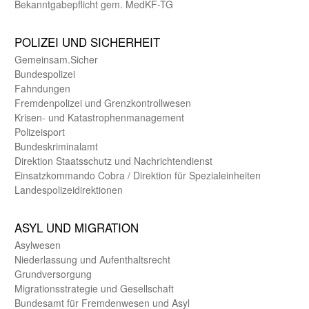
Bekanntgabepflicht gem. MedKF-TG
POLIZEI UND SICHER­HEIT
Gemein­sam.Sicher
Bundes­polizei
Fahndungen
Fremdenpolizei und Grenzkontrollwesen
Krisen- und Katastrophen­management
Polizeisport
Bundes­kriminal­amt
Direktion Staats­schutz und Nach­richten­dienst
Einsatz­kommando Cobra / Direktion für Spezialeinheiten
Landes­polizei­direk­tionen
ASYL UND MIGRA­TION
Asyl­wesen
Nieder­lassung und Aufent­halts­recht
Grund­versorgung
Migrations­strategie und Gesell­schaft
Bundes­amt für Fremden­wesen und Asyl