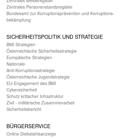
Zentrales Melde­register
Zentrales Personen­stands­register
Bundes­amt zur Korrup­tions­prävention und Korrup­tions­
bekämpfung
SICHER­HEITS­POLITIK UND STRATEGIE
BMI Strategien
Öster­reichische Sicherheits­strategie
Europäische Strategien
Nationale
Anti-Korruptions­strategie
Öster­reichische Jugend­strategie
EU-Engagement des BMI
Cybersicherheit
Schutz kritischer Infra­struktur
Zivil - militärische Zusammen­arbeit
Sicherheits­bericht
BÜRGER­SERVICE
Online Diebstahls­anzeige