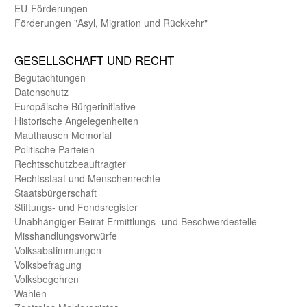
EU-Förde­rungen
Förderungen "Asyl, Migration und Rückkehr"
GE­SELL­SCHAFT UND RECHT
Begut­achtungen
Daten­schutz
Europäische Bürger­initiative
Historische Angelegen­heiten
Mauthausen Memorial
Politische Parteien
Rechts­schutz­beauftragter
Rechts­staat und Menschen­rechte
Staats­bürger­schaft
Stiftungs- und Fonds­register
Unab­hängiger Beirat Ermittlungs- und Beschwerde­stelle
Misshandlungs­vorwürfe
Volks­abstimmungen
Volks­befragung
Volks­begehren
Wahlen