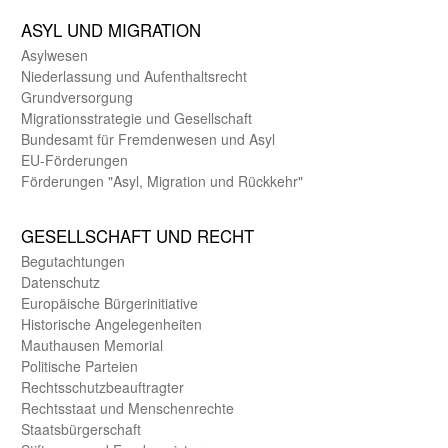
ASYL UND MIGRA­TION
Asyl­wesen
Nieder­lassung und Aufent­halts­recht
Grund­versorgung
Migrations­strategie und Gesell­schaft
Bundes­amt für Fremden­wesen und Asyl
EU-Förde­rungen
Förderungen "Asyl, Migration und Rückkehr"
GE­SELL­SCHAFT UND RECHT
Begut­achtungen
Daten­schutz
Europäische Bürger­initiative
Historische Angelegen­heiten
Mauthausen Memorial
Politische Parteien
Rechts­schutz­beauftragter
Rechts­staat und Menschen­rechte
Staats­bürger­schaft