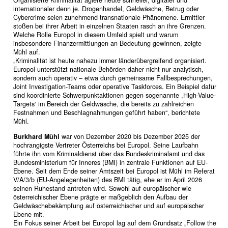
Organisierte Kriminalität agiere heute schneller, digitaler und
internationaler denn je. Drogenhandel, Geldwäsche, Betrug oder
Cybercrime seien zunehmend transnationale Phänomene. Ermittler
stoßen bei ihrer Arbeit in einzelnen Staaten rasch an ihre Grenzen.
Welche Rolle Europol in diesem Umfeld spielt und warum
insbesondere Finanzermittlungen an Bedeutung gewinnen, zeigte
Mühl auf.
„Kriminalität ist heute nahezu immer länderübergreifend organisiert.
Europol unterstützt nationale Behörden daher nicht nur analytisch,
sondern auch operativ – etwa durch gemeinsame Fallbesprechungen,
Joint Investigation-Teams oder operative Taskforces. Ein Beispiel dafür
sind koordinierte Schwerpunktaktionen gegen sogenannte ,High-Value-
Targets‘ im Bereich der Geldwäsche, die bereits zu zahlreichen
Festnahmen und Beschlagnahmungen geführt haben“, berichtete
Mühl.
Burkhard Mühl
war von Dezember 2020 bis Dezember 2025 der
hochrangigste Vertreter Österreichs bei Europol. Seine Laufbahn
führte ihn vom Kriminaldienst über das Bundeskriminalamt und das
Bundesministerium für Inneres (BMI) in zentrale Funktionen auf EU-
Ebene. Seit dem Ende seiner Amtszeit bei Europol ist Mühl im Referat
V/A/3/b (EU-Angelegenheiten) des BMI tätig, ehe er im April 2026
seinen Ruhestand antreten wird. Sowohl auf europäischer wie
österreichischer Ebene prägte er maßgeblich den Aufbau der
Geldwäschebekämpfung auf österreichischer und auf europäischer
Ebene mit.
Ein Fokus seiner Arbeit bei Europol lag auf dem Grundsatz „Follow the