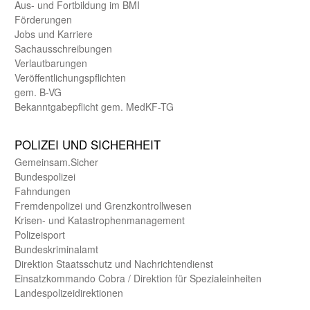
Aus- und Fortbildung im BMI
Förderungen
Jobs und Karriere
Sachaus­schreibungen
Verlautbarungen
Veröffentlichungspflichten
gem. B-VG
Bekanntgabepflicht gem. MedKF-TG
POLIZEI UND SICHER­HEIT
Gemein­sam.Sicher
Bundes­polizei
Fahndungen
Fremdenpolizei und Grenzkontrollwesen
Krisen- und Katastrophen­management
Polizeisport
Bundes­kriminal­amt
Direktion Staats­schutz und Nach­richten­dienst
Einsatz­kommando Cobra / Direktion für Spezialeinheiten
Landes­polizei­direk­tionen