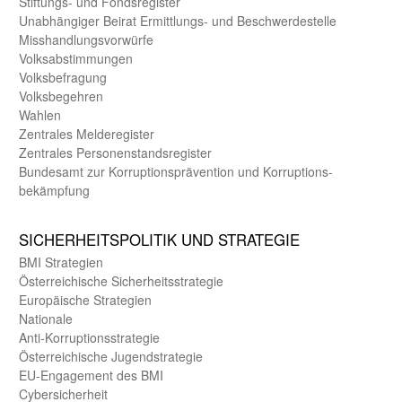
Stiftungs- und Fonds­register
Unab­hängiger Beirat Ermittlungs- und Beschwerde­stelle
Misshandlungs­vorwürfe
Volks­abstimmungen
Volks­befragung
Volks­begehren
Wahlen
Zentrales Melde­register
Zentrales Personen­stands­register
Bundes­amt zur Korrup­tions­prävention und Korrup­tions­
bekämpfung
SICHER­HEITS­POLITIK UND STRATEGIE
BMI Strategien
Öster­reichische Sicherheits­strategie
Europäische Strategien
Nationale
Anti-Korruptions­strategie
Öster­reichische Jugend­strategie
EU-Engagement des BMI
Cybersicherheit