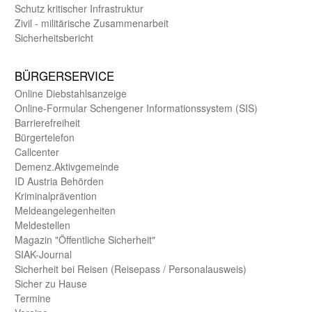
Schutz kritischer Infra­struktur
Zivil - militärische Zusammen­arbeit
Sicherheits­bericht
BÜRGER­SERVICE
Online Diebstahls­anzeige
Online-Formular Schengener Informationssystem (SIS)
Barriere­freiheit
Bürger­telefon
Call­center
Demenz.Aktiv­gemeinde
ID Austria Behörden
Kriminal­prävention
Melde­an­ge­le­gen­heiten
Meld­estellen
Magazin "Öffentliche Sicherheit"
SIAK-Journal
Sicherheit bei Reisen (Reise­pass / Personal­ausweis)
Sicher zu Hause
Termine