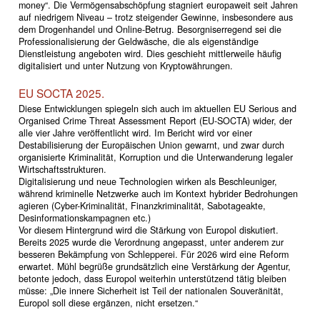
money“. Die Vermögensabschöpfung stagniert europaweit seit Jahren
auf niedrigem Niveau – trotz steigender Gewinne, insbesondere aus
dem Drogenhandel und Online-Betrug. Besorgniserregend sei die
Professionalisierung der Geldwäsche, die als eigenständige
Dienstleistung angeboten wird. Dies geschieht mittlerweile häufig
digitalisiert und unter Nutzung von Kryptowährungen.
EU SOCTA 2025.
Diese Entwicklungen spiegeln sich auch im aktuellen EU Serious and
Organised Crime Threat Assessment Report (EU-SOCTA) wider, der
alle vier Jahre veröffentlicht wird. Im Bericht wird vor einer
Destabilisierung der Europäischen Union gewarnt, und zwar durch
organisierte Kriminalität, Korruption und die Unterwanderung legaler
Wirtschaftsstrukturen.
Digitalisierung und neue Technologien wirken als Beschleuniger,
während kriminelle Netzwerke auch im Kontext hybrider Bedrohungen
agieren (Cyber-Kriminalität, Finanzkriminalität, Sabotageakte,
Desinformationskampagnen etc.)
Vor diesem Hintergrund wird die Stärkung von Europol diskutiert.
Bereits 2025 wurde die Verordnung angepasst, unter anderem zur
besseren Bekämpfung von Schlepperei. Für 2026 wird eine Reform
erwartet. Mühl begrüße grundsätzlich eine Verstärkung der Agentur,
betonte jedoch, dass Europol weiterhin unterstützend tätig bleiben
müsse: „Die innere Sicherheit ist Teil der nationalen Souveränität,
Europol soll diese ergänzen, nicht ersetzen.“