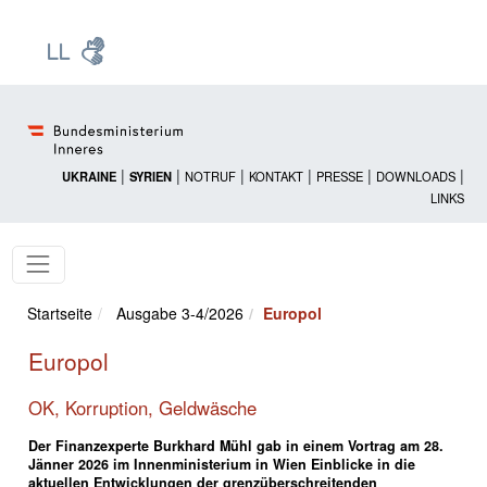
Zur Startseite: [Alt] +
Zum Hauptmenü: [Alt] +
Zum Headermenü: [Alt] +
Zum Inhalt: [Alt] +
Zum rechten Bereichsmenü: [Alt] +
Zur Sitemap: [Alt] +
Zum Footer: [Alt] +
[3]
[6]
[5]
[0]
[1]
[2]
[4]
|
|
|
|
|
|
UKRAINE
SYRIEN
NOTRUF
KONTAKT
PRESSE
DOWNLOADS
LINKS
Startseite
Ausgabe 3-4/2026
Europol
Europol
OK, Korruption, Geldwäsche
Der Finanzexperte Burkhard Mühl gab in einem Vortrag am 28.
Jänner 2026 im Innenministerium in Wien Einblicke in die
aktuellen Entwicklungen der grenzüberschreitenden