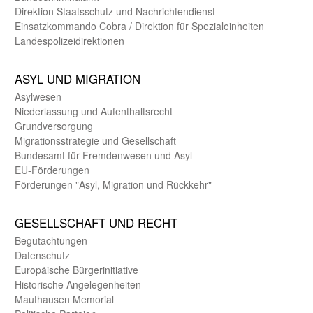
Direktion Staats­schutz und Nach­richten­dienst
Einsatz­kommando Cobra / Direktion für Spezialeinheiten
Landes­polizei­direk­tionen
ASYL UND MIGRA­TION
Asyl­wesen
Nieder­lassung und Aufent­halts­recht
Grund­versorgung
Migrations­strategie und Gesell­schaft
Bundes­amt für Fremden­wesen und Asyl
EU-Förde­rungen
Förderungen "Asyl, Migration und Rückkehr"
GE­SELL­SCHAFT UND RECHT
Begut­achtungen
Daten­schutz
Europäische Bürger­initiative
Historische Angelegen­heiten
Mauthausen Memorial