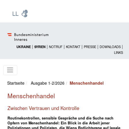
Zur Startseite: [Alt] +
Zum Hauptmenü: [Alt] +
Zum Headermenü: [Alt] +
Zum Inhalt: [Alt] +
Zum rechten Bereichsmenü: [Alt] +
Zur Sitemap: [Alt] +
Zum Footer: [Alt] +
[3]
[6]
[5]
[0]
[1]
[2]
[4]
|
|
|
|
|
|
UKRAINE
SYRIEN
NOTRUF
KONTAKT
PRESSE
DOWNLOADS
LINKS
Startseite
Ausgabe 1-2/2026
Menschenhandel
Menschenhandel
Zwischen Vertrauen und Kontrolle
Routinekontrollen, sensible Gespräche und die Suche nach
Opfern von Menschenhandel: Ein Blick in die Arbeit jener
Polizistinnen und Polizisten, die Wiens Rotlichtszene auf legale