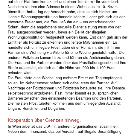
auf einer Plattform kontaktiert und einen Termin mir ihr vereinbart.
Nachdem sie ihm eine Adresse in einem Wohnhaus im 10. Bezirk
übermittelt hatte, lag der Verdacht nahe, dass es sich hierbei um
illegale Wohnungsprostitution handeln könnte. Lager gab sich als der
erwartete Freier aus, die Frau ließ ihn ein – ein entscheidender
Schritt, denn die angebotene sexuelle Dienstleistung muss von der
Frau ausgesprochen werden, bevor ein Delikt der illegalen
Wohnungsprostitution festgestellt werden kann. Erst dann gab sich der
Ermittler als Polizist zu erkennen und leitete Maßnahmen ein. Es
handelte sich um illegale Prostitution einer Rumänin, die mit ihrem
Partner eine Wohnung via Airbnb für eine Woche gemietet hatte. Die
anderen Polizisten kamen hinzu und führten die Amtshandlung durch.
Die Frau und ihr Partner wurden über das Prostitutionsgesetz und ihre
Strafe aufgeklärt, die sich auf die Höhe von 900 bis 1.100 Euro
belaufen wird.
Die Frau hätte eine Woche lang mehrere Freier am Tag empfangen
sollen. Im Nebenzimmer befand sich dabei stets der Partner. Auf
Nachfrage der Polizistinnen und Polizisten beteuerte sie, ihre Dienste
selbstbestimmt anzubieten. Fast immer kommt es zu sprachlichen
Barrieren zwischen den einschreitenden Beamten und den Parteien.
Die meisten Prostituierten kommen aus dem umliegenden Ausland:
Ungarn, Rumänien und Bulgarien.
Kooperation über Grenzen hinweg.
In Wien arbeitet das LKA mit anderen Organisationen zusammen.
Neben dem Finanzamt, das bei Verdacht auf illegale Beschäftigung