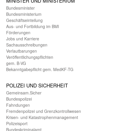
MINISTER UND MINIST­ERIUM
Bundes­minister
Bundes­ministerium
Geschäfts­einteilung
Aus- und Fortbildung im BMI
Förderungen
Jobs und Karriere
Sachaus­schreibungen
Verlautbarungen
Veröffentlichungspflichten
gem. B-VG
Bekanntgabepflicht gem. MedKF-TG
POLIZEI UND SICHER­HEIT
Gemein­sam.Sicher
Bundes­polizei
Fahndungen
Fremdenpolizei und Grenzkontrollwesen
Krisen- und Katastrophen­management
Polizeisport
Bundes­kriminal­amt