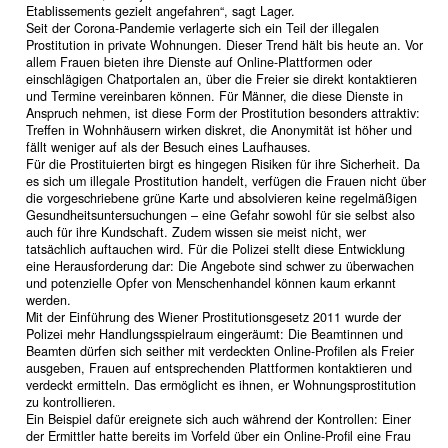
Etablissements gezielt angefahren“, sagt Lager.
Seit der Corona-Pandemie verlagerte sich ein Teil der illegalen
Prostitution in private Wohnungen. Dieser Trend hält bis heute an. Vor
allem Frauen bieten ihre Dienste auf Online-Plattformen oder
einschlägigen Chatportalen an, über die Freier sie direkt kontaktieren
und Termine vereinbaren können. Für Männer, die diese Dienste in
Anspruch nehmen, ist diese Form der Prostitution besonders attraktiv:
Treffen in Wohnhäusern wirken diskret, die Anonymität ist höher und
fällt weniger auf als der Besuch eines Laufhauses.
Für die Prostituierten birgt es hingegen Risiken für ihre Sicherheit. Da
es sich um illegale Prostitution handelt, verfügen die Frauen nicht über
die vorgeschriebene grüne Karte und absolvieren keine regelmäßigen
Gesundheitsuntersuchungen – eine Gefahr sowohl für sie selbst also
auch für ihre Kundschaft. Zudem wissen sie meist nicht, wer
tatsächlich auftauchen wird. Für die Polizei stellt diese Entwicklung
eine Herausforderung dar: Die Angebote sind schwer zu überwachen
und potenzielle Opfer von Menschenhandel können kaum erkannt
werden.
Mit der Einführung des Wiener Prostitutionsgesetz 2011 wurde der
Polizei mehr Handlungsspielraum eingeräumt: Die Beamtinnen und
Beamten dürfen sich seither mit verdeckten Online-Profilen als Freier
ausgeben, Frauen auf entsprechenden Plattformen kontaktieren und
verdeckt ermitteln. Das ermöglicht es ihnen, er Wohnungsprostitution
zu kontrollieren.
Ein Beispiel dafür ereignete sich auch während der Kontrollen: Einer
der Ermittler hatte bereits im Vorfeld über ein Online-Profil eine Frau