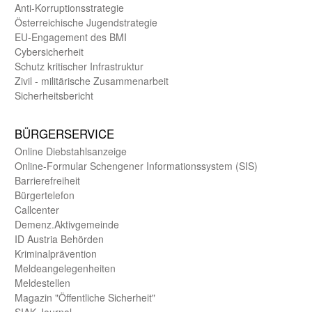
Anti-Korruptions­strategie
Öster­reichische Jugend­strategie
EU-Engagement des BMI
Cybersicherheit
Schutz kritischer Infra­struktur
Zivil - militärische Zusammen­arbeit
Sicherheits­bericht
BÜRGER­SERVICE
Online Diebstahls­anzeige
Online-Formular Schengener Informationssystem (SIS)
Barriere­freiheit
Bürger­telefon
Call­center
Demenz.Aktiv­gemeinde
ID Austria Behörden
Kriminal­prävention
Melde­an­ge­le­gen­heiten
Meld­estellen
Magazin "Öffentliche Sicherheit"