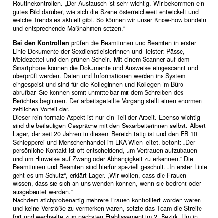
Routinekontrollen. „Der Austausch ist sehr wichtig. Wir bekommen ein
gutes Bild darüber, wie sich die Szene österreichweit entwickelt und
welche Trends es aktuell gibt. So können wir unser Know-how bündeln
und entsprechende Maßnahmen setzen.“
Bei den Kontrollen
prüfen die Beamtinnen und Beamten in erster
Linie Dokumente der Sexdienstleisterinnen und -leister: Pässe,
Meldezettel und den grünen Schein. Mit einem Scanner auf dem
Smartphone können die Dokumente und Ausweise eingescannt und
überprüft werden. Daten und Informationen werden ins System
eingespeist und sind für die Kolleginnen und Kollegen im Büro
abrufbar. Sie können somit unmittelbar mit dem Schreiben des
Berichtes beginnen. Der arbeitsgeteilte Vorgang stellt einen enormen
zeitlichen Vorteil dar.
Dieser rein formale Aspekt ist nur ein Teil der Arbeit. Ebenso wichtig
sind die beiläufigen Gespräche mit den Sexarbeiterinnen selbst. Albert
Lager, der seit 20 Jahren in diesem Bereich tätig ist und den EB 10
Schlepperei und Menschenhandel im LKA Wien leitet, betont: „Der
persönliche Kontakt ist oft entscheidend, um Vertrauen aufzubauen
und um Hinweise auf Zwang oder Abhängigkeit zu erkennen.“ Die
Beamtinnen und Beamten sind hierfür speziell geschult. „In erster Linie
geht es um Schutz“, erklärt Lager. „Wir wollen, dass die Frauen
wissen, dass sie sich an uns wenden können, wenn sie bedroht oder
ausgebeutet werden.“
Nachdem stichprobenartig mehrere Frauen kontrolliert worden waren
und keine Verstöße zu vermerken waren, setzte das Team die Streife
fort und wechselte zum nächsten Etablissement im 2. Bezirk. Um in