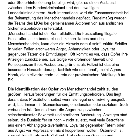
oder Steuerhinterziehung beteiligt wird, gibt es einen Austausch
zwischen dem Bundeskriminalamt und den jeweiligen
Landeskriminalämtern. Auch international wird die Zusammenarbeit bei
der Bekämpfung des Menschenhandels gepflegt. Regelmäßig werden
die Teams des LKAs bei gemeinsamen Aktionen von ausländischen
Sicherheitsbehörden unterstützt.
„Menschenhandel ist ein Kontrolldelikt. Die Feststellung illegaler
Prostitution allein bedeutet noch keinen Tatbestand des
Menschenhandels, kann aber ein Hinweis darauf sein“, erklärt Schiller.
In vielen Fällen erschweren Angst, Abhängigkeit oder Loyalität
gegenüber Tätern die Ermittlungen. Oft kommt es vor, dass Opfer ihre
Anzeigen zurückziehen, aus Sorge vor drohender Gewalt und
Konsequenzen ihres Ausbeuters. „Für uns als Polizei ist das eine
besondere Herausforderung, fachlich wie emotional“, meint Agnes
Horak, die stellvertretende Leiterin der provisorischen Abteilung 8 im
BK.
Die Identifikation der Opfer
von Menschenhandel zählt zu den
größten Herausforderungen für die Ermittlungsbehörden. Das liegt
daran, dass Prostitution, selbst wenn sie legal und freiwillig ausgeübt
wird, fast immer mit ökonomischem, emotionalem oder sozialem Druck
verbunden ist. Das erschwert die Abgrenzung zwischen
selbstbestimmter Sexarbeit und strafbarer Ausbeutung. Anzeigen sind
selten, die Dunkelziffer ist hoch – nicht zuletzt, weil viele Betroffene
aus einem Abhängigkeitsverhältnis, Loyalität gegenüber Tätern oder
aus Angst vor Repressalien nicht kooperieren wollen. Österreich ist
sowohl Transit- als auch Zielland. Trotz strenger Gesetze und