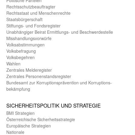
Politische Parteien
Rechts­schutz­beauftragter
Rechts­staat und Menschen­rechte
Staats­bürger­schaft
Stiftungs- und Fonds­register
Unab­hängiger Beirat Ermittlungs- und Beschwerde­stelle
Misshandlungs­vorwürfe
Volks­abstimmungen
Volks­befragung
Volks­begehren
Wahlen
Zentrales Melde­register
Zentrales Personen­stands­register
Bundes­amt zur Korrup­tions­prävention und Korrup­tions­
bekämpfung
SICHER­HEITS­POLITIK UND STRATEGIE
BMI Strategien
Öster­reichische Sicherheits­strategie
Europäische Strategien
Nationale