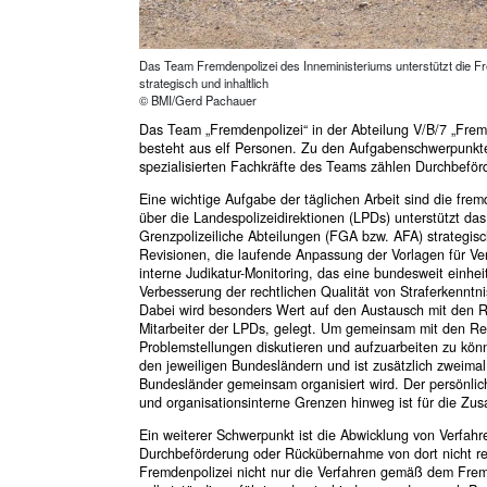
Das Team Fremdenpolizei des Inneministeriums unterstützt die Fr
strategisch und inhaltlich
© BMI/Gerd Pachauer
Das Team „Fremdenpolizei“ in der Abteilung V/B/7 „Fre
besteht aus elf Personen. Zu den Aufgabenschwerpunkten
spezialisierten Fachkräfte des Teams zählen Durchbef
Eine wichtige Aufgabe der täglichen Arbeit sind die fre
über die Landespolizeidirektionen (LPDs) unterstützt d
Grenzpolizeiliche Abteilungen (FGA bzw. AFA) strategisc
Revisionen, die laufende Anpassung der Vorlagen für Ve
interne Judikatur-Monitoring, das eine bundesweit einh
Verbesserung der rechtlichen Qualität von Straferkenntni
Dabei wird besonders Wert auf den Austausch mit den 
Mitarbeiter der LPDs, gelegt. Um gemeinsam mit den 
Problemstellungen diskutieren und aufzuarbeiten zu kö
den jeweiligen Bundesländern und ist zusätzlich zweimal 
Bundesländer gemeinsam organisiert wird. Der persönlich
und organisationsinterne Grenzen hinweg ist für die Zus
Ein weiterer Schwerpunkt ist die Abwicklung von Verfah
Durchbeförderung oder Rückübernahme von dort nicht r
Fremdenpolizei nicht nur die Verfahren gemäß dem Fremd