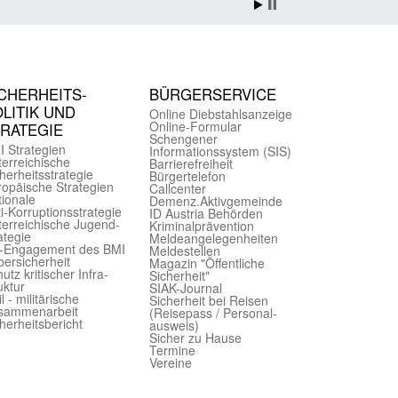
CHER­HEITS­
BÜRGER­SERVICE
LITIK UND
Online Diebstahls­anzeige
Online-Formular
TRATEGIE
Schengener
I Strategien
Informationssystem (SIS)
er­reichische
Barriere­freiheit
herheits­strategie
Bürger­telefon
ropäische Strategien
Call­center
ionale
Demenz.Aktiv­gemeinde
i-Korruptions­strategie
ID Austria Behörden
er­reichische Jugend­
Kriminal­prävention
ategie
Melde­an­ge­le­gen­heiten
-Engagement des BMI
Meld­estellen
ersicherheit
Magazin "Öffentliche
utz kritischer Infra­
Sicherheit"
uktur
SIAK-Journal
il - militärische
Sicherheit bei Reisen
sammen­arbeit
(Reise­pass / Personal­
herheits­bericht
ausweis)
Sicher zu Hause
Termine
Vereine