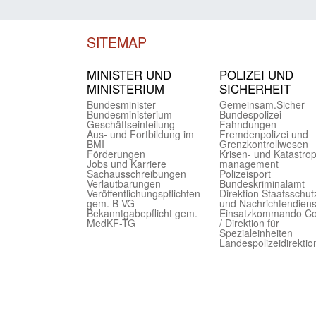
SITEMAP
MINISTER UND
POLIZEI UND
MINIST­ERIUM
SICHER­HEIT
Bundes­minister
Gemein­sam.Sicher
Bundes­ministerium
Bundes­polizei
Geschäfts­einteilung
Fahndungen
Aus- und Fortbildung im
Fremdenpolizei und
BMI
Grenzkontrollwesen
Förderungen
Krisen- und Katastro
Jobs und Karriere
management
Sachaus­schreibungen
Polizeisport
Verlautbarungen
Bundes­kriminal­amt
Veröffentlichungspflichten
Direktion Staats­schut
gem. B-VG
und Nach­richten­diens
Bekanntgabepflicht gem.
Einsatz­kommando C
MedKF-TG
/ Direktion für
Spezialeinheiten
Landes­polizei­direk­ti