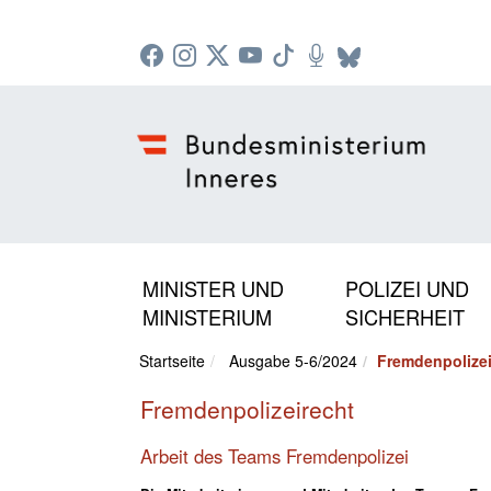
Zur Startseite: [Alt] +
Zum Hauptmenü: [Alt] +
Zum Headermenü: [Alt] +
Zum Inhalt: [Alt] +
Zum rechten Bereichsmenü: [Alt] +
Zur Sitemap: [Alt] +
Zum Footer: [Alt] +
[3]
[6]
[5]
[0]
[1]
[2]
[4]
MINISTER UND
POLIZEI UND
MINISTERIUM
SICHERHEIT
Startseite
Ausgabe 5-6/2024
Fremdenpolizei
Fremdenpolizeirecht
Arbeit des Teams Fremdenpolizei