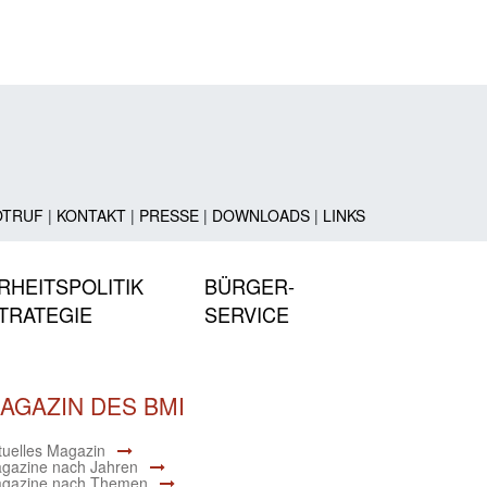
OTRUF
|
KONTAKT
|
PRESSE
|
DOWNLOADS
|
LINKS
RHEITSPOLITIK
BÜRGER-
TRATEGIE
SERVICE
AGAZIN DES BMI
tuelles Magazin
gazine nach Jahren
gazine nach Themen