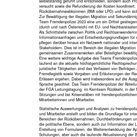
selbstständig geführt und entschieden, sondern auch Pro
versucht sowie die Refundierung der Kosten koordiniert. D
Rückübernahmeabkommen (BMI oder LPD) und kann sich
Zur Bewältigung der illegalen Migration und Sekundärmig
Team Fremdenpolizei 2023 eine um ein Drittel gestieg
(durch und nach Österreich) mit EU- und Nachbarstaaten
Als Schnittstelle zwischen Politik und Rechtsanwender
Informationsanfragen und Entscheidungsgrundlagen für di
pflegen darüber hinaus ein Netzwerk nationaler und int
Stakeholdern. Dies ist im Bereich der illegalen Migration
gemeinsamen Zusammenwirken aller Beteiligten bewälti
Eine weitere wichtige Aufgabe des Teams Fremdenpolize
laufend an die aktuelle höchstgerichtliche Rechtsprech
juristische Tätigkeiten sind das Verfassen von Beiträge
Fremdlegistik sowie Vorgaben und Erläuterungen der Rech
Erlässen ergehen. Dabei wird insbesondere auf die Aus
Sprache geachtet. Das Team Fremdenpolizei der Abteilun
der FGA Leitungstagung, im Kernteam Rückkehr, in der
Sitzungen und bei Krisenstäben mit fremdenpolizeilich
Mitarbeiterinnen und Mitarbeiter.
Statistische Auswertungen und Analysen zu fremdenpoliz
und Mitarbeiter erstellt und bilden die Grundlage für in
Bereichen der Rückübernahmen, Durchbeförderungen und 
die politische Ebene, sondern auch zur Information der
Erstellung von Formularen, die Weiterentwicklung der Ap
Schulungen, aber auch die laufende Aktualisierung der