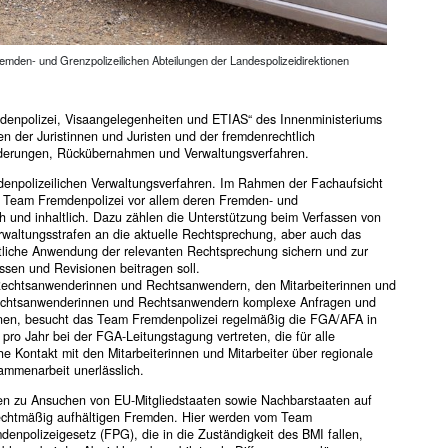
emden- und Grenzpolizeilichen Abteilungen der Landespolizeidirektionen
mdenpolizei, Visaangelegenheiten und ETIAS“ des Innenministeriums
 der Juristinnen und Juristen und der fremdenrechtlich
örderungen, Rückübernahmen und Verwaltungsverfahren.
mdenpolizeilichen Verwaltungsverfahren. Im Rahmen der Fachaufsicht
as Team Fremdenpolizei vor allem deren Fremden- und
h und inhaltlich. Dazu zählen die Unterstützung beim Verfassen von
rwaltungsstrafen an die aktuelle Rechtsprechung, aber auch das
eitliche Anwendung der relevanten Rechtsprechung sichern und zur
ssen und Revisionen beitragen soll.
Rechtsanwenderinnen und Rechtsanwendern, den Mitarbeiterinnen und
Rechtsanwenderinnen und Rechtsanwendern komplexe Anfragen und
nnen, besucht das Team Fremdenpolizei regelmäßig die FGA/AFA in
pro Jahr bei der FGA-Leitungstagung vertreten, die für alle
e Kontakt mit den Mitarbeiterinnen und Mitarbeiter über regionale
ammenarbeit unerlässlich.
ren zu Ansuchen von EU-Mitgliedstaaten sowie Nachbarstaaten auf
echtmäßig aufhältigen Fremden. Hier werden vom Team
enpolizeigesetz (FPG), die in die Zuständigkeit des BMI fallen,