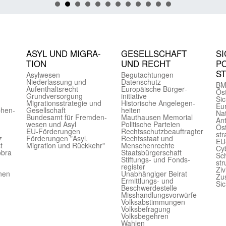
ASYL UND MIGRA­
GE­SELL­SCHAFT
SI
TION
UND RECHT
PO
S
Asyl­wesen
Begut­achtungen
Nieder­lassung und
Daten­schutz
BM
Aufent­halts­recht
Europäische Bürger­
Öst
Grund­versorgung
initiative
Sic
Migrations­strategie und
Historische Angelegen­
Eu
phen­
Gesell­schaft
heiten
Nat
Bundes­amt für Fremden­
Mauthausen Memorial
Ant
wesen und Asyl
Politische Parteien
Öst
EU-Förde­rungen
Rechts­schutz­beauftragter
str
z
Förderungen "Asyl,
Rechts­staat und
EU
t
Migration und Rückkehr"
Menschen­rechte
Cyb
obra
Staats­bürger­schaft
Sch
Stiftungs- und Fonds­
str
register
Ziv
onen
Unab­hängiger Beirat
Zu
Ermittlungs- und
Sic
Beschwerde­stelle
Misshandlungs­vorwürfe
Volks­abstimmungen
Volks­befragung
Volks­begehren
Wahlen