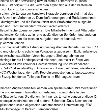
bleme bei der Abwicklung bzw. bilaterale Differenzen zu lösen
ie Zuständigkeit für die Verfahren ergibt sich aus den bilateralen
 von Land zu Land unterscheiden.
ration, die Europa vor komplexe Herausforderungen stellt, hat das
ene Anzahl an Verfahren zu Durchbeförderungen und Rückübernahmen
 durchgeführt und die Fachaufsicht über Strafverfahren ausgeübt.
innen und Rechtsanwendern werden verschiedenste
e politische Ebene vorbereitet. Die Mitarbeiterinnen und Mitarbeiter
ernationaler Kontakte zu in- und ausländischen Behörden und anderen
 unerlässlich, da die meisten Aufgaben nur im konstruktiven
gt werden können.
i ist die regelmäßige Erhebung des legistischen Bedarfs, um das FPG
ung und die unionsrechtlichen Vorgaben anzupassen. Häufig anfallende
n zu zwischenstaatlichen Vereinbarungen, Stellungnahmen zur
tslage für die Landespolizeidirektionen, die meist in Form von
gewogenheit von korrekter Rechtsanwendung und verständlicher
g V/B/7 ist regelmäßig in Gremien und Foren vertreten, wie etwa auf
 NCC-Wochenlage, den EMN-Koordinierungstreffen, anlassbezogenen
em Bezug, bei denen Teile des Teams im BMI-Lagezentrum
eilichen Angelegenheiten werden von spezialisierten Mitarbeiterinnen
terne und externe Informationsunterlagen, insbesondere in den
Strafverfahren. Sie dienen nicht nur als Entscheidungsgrundlage für
 Landespolizeidirektionen und anderer Behörden. Dazu kommen die
plikationen sowie allgemeine und statistische Unterstützung, EDV-
 BMI-Homepage im Bereich Fremdenpolizei.