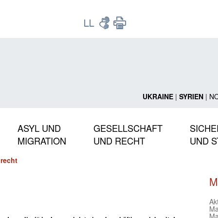
UKRAINE
|
SYRIEN
|
N
ASYL UND
GESELLSCHAFT
SICHE
MIGRATION
UND RECHT
UND S
recht
M
Ak
Ma
Ma