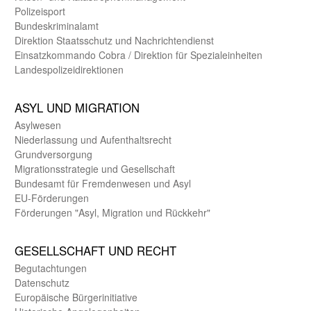
Polizeisport
Bundes­kriminal­amt
Direktion Staats­schutz und Nach­richten­dienst
Einsatz­kommando Cobra / Direktion für Spezialeinheiten
Landes­polizei­direk­tionen
ASYL UND MIGRA­TION
Asyl­wesen
Nieder­lassung und Aufent­halts­recht
Grund­versorgung
Migrations­strategie und Gesell­schaft
Bundes­amt für Fremden­wesen und Asyl
EU-Förde­rungen
Förderungen "Asyl, Migration und Rückkehr"
GE­SELL­SCHAFT UND RECHT
Begut­achtungen
Daten­schutz
Europäische Bürger­initiative