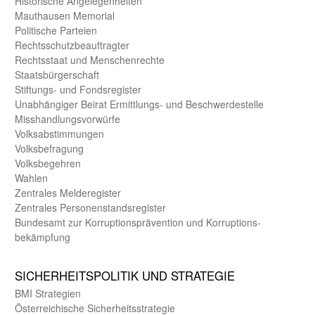
Historische Angelegen­heiten
Mauthausen Memorial
Politische Parteien
Rechts­schutz­beauftragter
Rechts­staat und Menschen­rechte
Staats­bürger­schaft
Stiftungs- und Fonds­register
Unab­hängiger Beirat Ermittlungs- und Beschwerde­stelle
Misshandlungs­vorwürfe
Volks­abstimmungen
Volks­befragung
Volks­begehren
Wahlen
Zentrales Melde­register
Zentrales Personen­stands­register
Bundes­amt zur Korrup­tions­prävention und Korrup­tions­
bekämpfung
SICHER­HEITS­POLITIK UND STRATEGIE
BMI Strategien
Öster­reichische Sicherheits­strategie