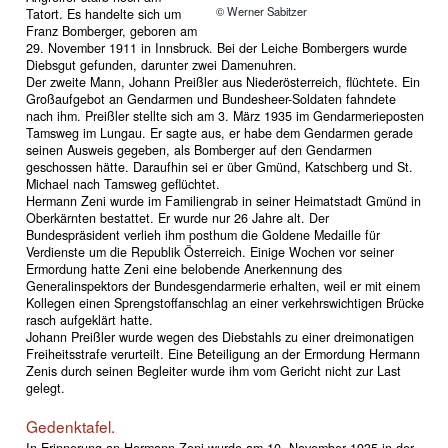
© Werner Sabitzer
Tatort. Es handelte sich um
Franz Bomberger, geboren am
29. November 1911 in Innsbruck. Bei der Leiche Bombergers wurde
Diebsgut gefunden, darunter zwei Damenuhren.
Der zweite Mann, Johann Preißler aus Niederösterreich, flüchtete. Ein
Großaufgebot an Gendarmen und Bundesheer-Soldaten fahndete
nach ihm. Preißler stellte sich am 3. März 1935 im Gendarmerieposten
Tamsweg im Lungau. Er sagte aus, er habe dem Gendarmen gerade
seinen Ausweis gegeben, als Bomberger auf den Gendarmen
geschossen hätte. Daraufhin sei er über Gmünd, Katschberg und St.
Michael nach Tamsweg geflüchtet.
Hermann Zeni wurde im Familiengrab in seiner Heimatstadt Gmünd in
Oberkärnten bestattet. Er wurde nur 26 Jahre alt. Der
Bundespräsident verlieh ihm posthum die Goldene Medaille für
Verdienste um die Republik Österreich. Einige Wochen vor seiner
Ermordung hatte Zeni eine belobende Anerkennung des
Generalinspektors der Bundesgendarmerie erhalten, weil er mit einem
Kollegen einen Sprengstoffanschlag an einer verkehrswichtigen Brücke
rasch aufgeklärt hatte.
Johann Preißler wurde wegen des Diebstahls zu einer dreimonatigen
Freiheitsstrafe verurteilt. Eine Beteiligung an der Ermordung Hermann
Zenis durch seinen Begleiter wurde ihm vom Gericht nicht zur Last
gelegt.
Gedenktafel.