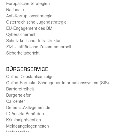
Europäische Strategien
Nationale
Anti-Korruptions­strategie
Öster­reichische Jugend­strategie
EU-Engagement des BMI
Cybersicherheit
Schutz kritischer Infra­struktur
Zivil - militärische Zusammen­arbeit
Sicherheits­bericht
BÜRGER­SERVICE
Online Diebstahls­anzeige
Online-Formular Schengener Informationssystem (SIS)
Barriere­freiheit
Bürger­telefon
Call­center
Demenz.Aktiv­gemeinde
ID Austria Behörden
Kriminal­prävention
Melde­an­ge­le­gen­heiten
Meld­estellen