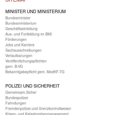
MINISTER UND MINIST­ERIUM
Bundes­minister
Bundes­ministerium
Geschäfts­einteilung
Aus- und Fortbildung im BMI
Förderungen
Jobs und Karriere
Sachaus­schreibungen
Verlautbarungen
Veröffentlichungspflichten
gem. B-VG
Bekanntgabepflicht gem. MedKF-TG
POLIZEI UND SICHER­HEIT
Gemein­sam.Sicher
Bundes­polizei
Fahndungen
Fremdenpolizei und Grenzkontrollwesen
Krisen- und Katastrophen­management