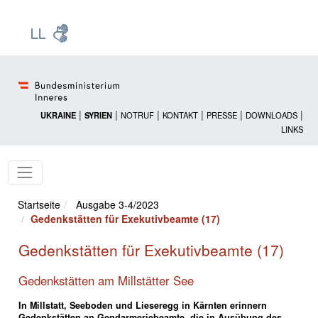
Zur Startseite: [Alt] +
Zum Hauptmenü: [Alt] +
Zum Headermenü: [Alt] +
Zum Inhalt: [Alt] +
Zum rechten Bereichsmenü: [Alt] +
Zur Sitemap: [Alt] +
Zum Footer: [Alt] +
[3]
[6]
[5]
[0]
[1]
[2]
[4]
|
|
|
|
|
|
UKRAINE
SYRIEN
NOTRUF
KONTAKT
PRESSE
DOWNLOADS
LINKS
Startseite
Ausgabe 3-4/2023
Gedenkstätten für Exekutivbeamte (17)
Gedenkstätten für Exekutivbeamte (17)
Gedenkstätten am Millstätter See
In Millstatt, Seeboden und Lieseregg in Kärnten erinnern
Gedenkstätten an Gendarmeriebeamte, die in Ausübung des