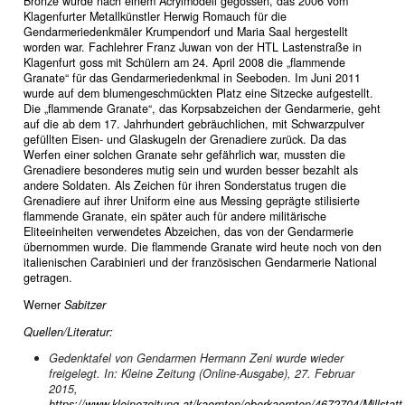
Bronze wurde nach einem Acrylmodell gegossen, das 2006 vom
Klagenfurter Metallkünstler Herwig Romauch für die
Gendarmeriedenkmäler Krumpendorf und Maria Saal hergestellt
worden war. Fachlehrer Franz Juwan von der HTL Lastenstraße in
Klagenfurt goss mit Schülern am 24. April 2008 die „flammende
Granate“ für das Gendarmeriedenkmal in Seeboden. Im Juni 2011
wurde auf dem blumengeschmückten Platz eine Sitzecke aufgestellt.
Die „flammende Granate“, das Korpsabzeichen der Gendarmerie, geht
auf die ab dem 17. Jahrhundert gebräuchlichen, mit Schwarzpulver
gefüllten Eisen- und Glaskugeln der Grenadiere zurück. Da das
Werfen einer solchen Granate sehr gefährlich war, mussten die
Grenadiere besonderes mutig sein und wurden besser bezahlt als
andere Soldaten. Als Zeichen für ihren Sonderstatus trugen die
Grenadiere auf ihrer Uniform eine aus Messing geprägte stilisierte
flammende Granate, ein später auch für andere militärische
Eliteeinheiten verwendetes Abzeichen, das von der Gendarmerie
übernommen wurde. Die flammende Granate wird heute noch von den
italienischen Carabinieri und der französischen Gendarmerie National
getragen.
Werner
Sabitzer
Quellen/Literatur:
Gedenktafel von Gendarmen Hermann Zeni wurde wieder
freigelegt. In: Kleine Zeitung (Online-Ausgabe), 27. Februar
2015,
https://www.kleinezeitung.at/kaernten/oberkaernten/4672704/Millstat