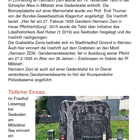
In Erinnerung an Hermann Zeni wurde am 10. November 1935 in der
Schürpfer Allee in Millstatt eine Gedenktafel enthüllt. Die
Bronzeplakette auf einer Marmortafel wurde von Prof. Emil Thurner
von der Bundes-Gewerbeschule Klagenfurt angefertigt. Die Inschrift
lautet: „Hier fiel am 27. Februar 1935 Gendarm Hermann Zeni in
treuer Pflichterfüllung“. 2015 wurde die Tafel über Initiative des
Lokalhistorikers Axel Huber († 2019) aus Seeboden freigelegt und die
Inschrift nachgezogen.
Die Grabstätte Zenis befindet sich im Stadtfriedhof Gmünd in Kärnten.
Auch hier erinnert die Inschrift auf dem Grabstein an den Mord:
„Hermann ZENI, Gendarmeriebeamter, fiel in Ausübung seiner Pflicht
am 27.2.1935 im Alter von 26 Jahren – Erschossen im Gebiet der PI
Millstatt“.
Hermann Zeni ist auch auf einer Gedenktafel für im Dienst
verstorbene Gendarmeriebeamte im Hof der Krumpendorfer
Polizeikaserne angeführt.
Tödlicher Einsatz.
Im Friedhof
Lieseregg
bei
Seeboden
am
Millstätter
See erinnert
ein