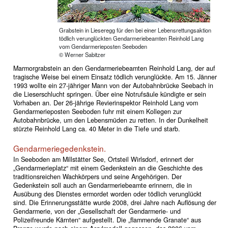
Grabstein in Lieseregg für den bei einer Lebensrettungsaktion
tödlich verunglückten Gendarmeriebeamten Reinhold Lang
vom Gendarmerieposten Seeboden
© Werner Sabitzer
Marmorgrabstein an den Gendarmeriebeamten Reinhold Lang, der auf
tragische Weise bei einem Einsatz tödlich verunglückte. Am 15. Jänner
1993 wollte ein 27-jähriger Mann von der Autobahnbrücke Seebach in
die Lieserschlucht springen. Über eine Notrufsäule kündigte er sein
Vorhaben an. Der 26-jährige Revierinspektor Reinhold Lang vom
Gendarmerieposten Seeboden fuhr mit einem Kollegen zur
Autobahnbrücke, um den Lebensmüden zu retten. In der Dunkelheit
stürzte Reinhold Lang ca. 40 Meter in die Tiefe und starb.
Gendarmeriegedenkstein.
In Seeboden am Millstätter See, Ortsteil Wirlsdorf, erinnert der
„Gendarmerieplatz“ mit einem Gedenkstein an die Geschichte des
traditionsreichen Wachkörpers und seine Angehörigen. Der
Gedenkstein soll auch an Gendarmeriebeamte erinnern, die in
Ausübung des Dienstes ermordet worden oder tödlich verunglückt
sind. Die Erinnerungsstätte wurde 2008, drei Jahre nach Auflösung der
Gendarmerie, von der „Gesellschaft der Gendarmerie- und
Polizeifreunde Kärnten“ aufgestellt. Die „flammende Granate“ aus