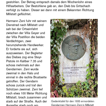
gestohlen. Der Betrag entsprach damals dem Wochenlohn eines
Hilfsarbeiters. Der Bestohlene gab an, den Dieb bis Gritschach
verfolgt zu haben. Dieser sei dann mit einem Bekannten Richtung
Millstatt geflüchtet.
Hermann Zeni fuhr mit seinem
Dienstrad nach Millstatt und
sah bei der Ortseinfahrt
zwischen der Villa Geyer und
der Villa Postillion die beiden
Verdächtigen, zwei
herumziehende Handwerker.
Er forderte sie auf, sich
auszuweisen. Der Begleiter
des Diebes zog eine Steyr-
Pistole im Kaliber 7.35 und
schoss mehrmals auf den
Gendarmen. Zeni wurde
zweimal in den Hals und
einmal in die rechte Brustseite
getroffen. Der Gendarm
schoss zurück und traf den
Schützen zweimal. Zeni lief
noch etwa 100 Meter Richtung
Millstatt, brach zusammen und
starb auf der Straße. Auch der
Gedenktafel für den 1935 ermordeten
Gendarmen Hermann Zeni in Millstatt
Angreifer starb noch am