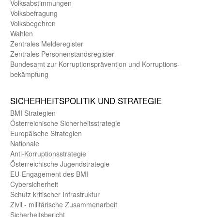
Volks­abstimmungen
Volks­befragung
Volks­begehren
Wahlen
Zentrales Melde­register
Zentrales Personen­stands­register
Bundes­amt zur Korrup­tions­prävention und Korrup­tions­
bekämpfung
SICHER­HEITS­POLITIK UND STRATEGIE
BMI Strategien
Öster­reichische Sicherheits­strategie
Europäische Strategien
Nationale
Anti-Korruptions­strategie
Öster­reichische Jugend­strategie
EU-Engagement des BMI
Cybersicherheit
Schutz kritischer Infra­struktur
Zivil - militärische Zusammen­arbeit
Sicherheits­bericht