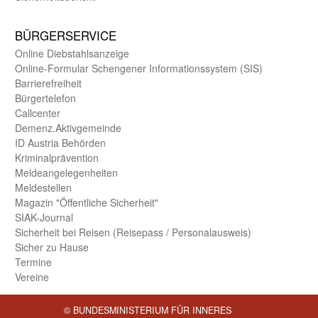
BÜRGER­SERVICE
Online Diebstahls­anzeige
Online-Formular Schengener Informationssystem (SIS)
Barriere­freiheit
Bürger­telefon
Call­center
Demenz.Aktiv­gemeinde
ID Austria Behörden
Kriminal­prävention
Melde­an­ge­le­gen­heiten
Meld­estellen
Magazin "Öffentliche Sicherheit"
SIAK-Journal
Sicherheit bei Reisen (Reise­pass / Personal­ausweis)
Sicher zu Hause
Termine
Vereine
© BUNDESMINISTERIUM FÜR INNERES