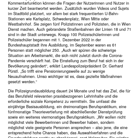
Kommentarfunktion können die Fragen der Nutzerinnen und Nutzer in
kurzer Zeit beantwortet werden. Zusätzlich wurden Videos und Sujets
im Stadtbild platziert, vor allem bei stark frequentierten U-Bahn-
Stationen wie Karlsplatz, Schwedenplatz, Wien Mitte oder
Westbahnhof. Sie zeigen fünf Polizistinnen und Polizisten, die in Wien
Dienst machen. Auch gebrandete Straßenbahnen der Linien 18 und 71
sind in der Stadt unterwegs. Knapp 100 Polizeischülerinnen und
Polizeischüler begannen mit 1. Dezember 2022 in der
Bundeshauptstadt ihre Ausbildung, im September waren es 61
Personen statt möglicher 250. „Auch wir spüren die schwierige
Situation am Arbeitsmarkt, die sich nicht zuletzt durch die Corona-
Pandemie verschärft hat. Die Einstellung zum Beruf hat sich in der
Bevölkerung geändert“, erklärt Landespolizeipräsident Dr. Gerhard
Pürstl. „So trifft eine Pensionierungswelle auf zu wenige
Neuaufnahmen. Umso wichtiger ist es, dass gezielte Maßnahmen
gesetzt werden.“
Die Polizeigrundausbildung dauert 24 Monate und hat das Ziel, die für
das Berufsfeld relevanten praxisbezogenen Lehrinhalte und die
erforderliche soziale Kompetenz zu vermitteln. Sie umfasst die
einjährige Basisausbildung, ein dreimonatiges Berufspraktikum, eine
fünfmonatige Theorievertiefung mit abschließender Dienstprüfung
sowie ein weiteres viermonatiges Berufspraktikum. „Wir wollen nicht
möglichst viele Bewerberinnen und Bewerber haben, sondern
möglichst viele geeignete Personen ansprechen – also jene, die eine
entsprechend hohe Chance haben, das Auswahlverfahren und die