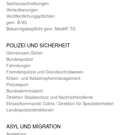
Sachaus­schreibungen
Verlautbarungen
Veröffentlichungspflichten
gem. B-VG
Bekanntgabepflicht gem. MedKF-TG
POLIZEI UND SICHER­HEIT
Gemein­sam.Sicher
Bundes­polizei
Fahndungen
Fremdenpolizei und Grenzkontrollwesen
Krisen- und Katastrophen­management
Polizeisport
Bundes­kriminal­amt
Direktion Staats­schutz und Nach­richten­dienst
Einsatz­kommando Cobra / Direktion für Spezialeinheiten
Landes­polizei­direk­tionen
ASYL UND MIGRA­TION
Asyl­wesen