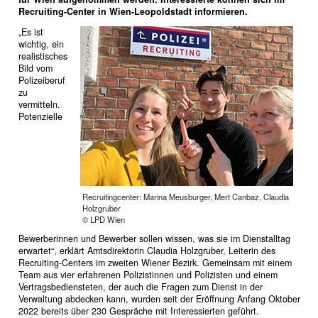
Recruiting-Center in Wien-Leopoldstadt informieren.
„Es ist
wichtig, ein
realistisches
Bild vom
Polizeiberuf
zu
vermitteln.
Potenzielle
Recruitingcenter: Marina Meusburger, Mert Canbaz, Claudia
Holzgruber
© LPD Wien
Bewerberinnen und Bewerber sollen wissen, was sie im Dienstalltag
erwartet“, erklärt Amtsdirektorin Claudia Holzgruber, Leiterin des
Recruiting-Centers im zweiten Wiener Bezirk. Gemeinsam mit einem
Team aus vier erfahrenen Polizistinnen und Polizisten und einem
Vertragsbediensteten, der auch die Fragen zum Dienst in der
Verwaltung abdecken kann, wurden seit der Eröffnung Anfang Oktober
2022 bereits über 230 Gespräche mit Interessierten geführt.