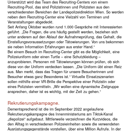
Unterstützt wird das Team des Recruiting-Centers von einem
Recruiting-Pool, das sind Polizistinnen und Polizisten aus den
verschiedensten Bereichen der Landepolizeidirektion Wien. So werden
neben dem Recruiting-Center eine Vielzahl von Terminen und
Veranstaltungen abgedeckt.
Seit Anfang Oktober wurden rund 1.000 Gespräche mit Interessierten
geführt. „Die Fragen, die uns häufig gestellt werden, beziehen sich
unter anderem auf den Ablauf der Aufnahmeprüfung, das Gehalt, die
Einstellungsvoraussetzungen oder Tätowierungen. Von uns bekommen
sie neben Information Erfahrungen aus erster Hand.“
Bei einem Besuch im Recruiting-Center gibt es die Möglichkeit, eine
Polizeiuniform oder einen Turtle – eine Schutzkleidung –
anzuprobieren. Personen mit Tätowierungen können prüfen, ob sich
diese von der Uniform verdecken lassen. „Die Uniform übt einen Reiz
aus. Man merkt, dass das Tragen für unsere Besucherinnen und
Besucher etwas ganz Besonderes ist.“ Virtuelle Einsatzszenarien
sollen mithilfe einer VR-Brille die Perspektive einer Polizistin oder
eines Polizisten vermitteln. „Wir wollen eine dynamische Zielgruppe
ansprechen, daher ist es wichtig, mit der Zeit zu gehen.“
Rekrutierungskampagne.
Dementsprechend ist die im September 2022 angelaufene
Rekrutierungskampagne des Innenministeriums am Tiktok-Kanal
„diepolizei“ aufgebaut. Mittlerweile verzeichnen die Kurzvideos, die
den Alltag in verschiedenen Polizeieinheiten sowie die verwendeten
Ausrüstungsgegenstände vorstellen, über eine Million Aufrufe. In der