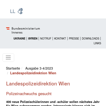
Zur Startseite: [Alt] +
Zum Hauptmenü: [Alt] +
Zum Headermenü: [Alt] +
Zum Inhalt: [Alt] +
Zum rechten Bereichsmenü: [Alt] +
Zur Sitemap: [Alt] +
Zum Footer: [Alt] +
[3]
[6]
[5]
[0]
[1]
[2]
[4]
|
|
|
|
|
|
UKRAINE
SYRIEN
NOTRUF
KONTAKT
PRESSE
DOWNLOADS
LINKS
Startseite
Ausgabe 3-4/2023
Landespolizeidirektion Wien
Landespolizeidirektion Wien
Polizeinachwuchs gesucht
400 neue Polizeischülerinnen und -schüler sollen nächstes Jahr
für Wien aufgenommen werden. Interessierte können sich im