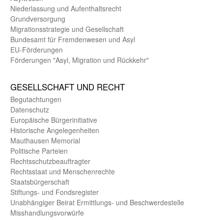
Nieder­lassung und Aufent­halts­recht
Grund­versorgung
Migrations­strategie und Gesell­schaft
Bundes­amt für Fremden­wesen und Asyl
EU-Förde­rungen
Förderungen "Asyl, Migration und Rückkehr"
GE­SELL­SCHAFT UND RECHT
Begut­achtungen
Daten­schutz
Europäische Bürger­initiative
Historische Angelegen­heiten
Mauthausen Memorial
Politische Parteien
Rechts­schutz­beauftragter
Rechts­staat und Menschen­rechte
Staats­bürger­schaft
Stiftungs- und Fonds­register
Unab­hängiger Beirat Ermittlungs- und Beschwerde­stelle
Misshandlungs­vorwürfe