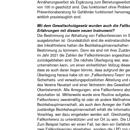
Annäherungsverbot als Ergänzung zum Betretungsverbot 
von 100 m geschützt sind. Das funktioniert ohne Proble
Präventionsberatung für Gefährder funktioniert hervorr
wirklich praxistauglich sind.
Mit dem Gewaltschutzgesetz wurden auch die Fallkon
Erfahrungen mit diesem neuen Instrument?
Die Bestimmung zur Abhaltung von Fallkonferenzen im S
ausgebrochen ist. Grundsätzlich sind die erstinstanzlic
des Inkrafttretens hatten die Bezirkshauptmannschaften 
Bestimmung zu kümmern. Denn sie sind mit ihrer Zuständ
im Jahr 2021 die Zahlen der Fallkonferenzen angeschaut
zurückgeblieben sind. Die nächste Überlegung war, was d
unternehmen kann, um einen einheitlichen Vollzug dieser
dass es auch daran liegen könnte, dass aufgrund der ge
Überlegung heraus habe ich ein „Fallkonferenz-Team“ in
Sicherheits- und verwaltungspolizeilichen Abteilung und
des Vereins Neustart und einer Vertreterin des Gewaltsc
Oberösterreich. Alle Anregungen, eine Fallkonferenz ab
abzuhalten ist. Mittlerweile wurde eine Routine aufgeba
Fallkonferenz zweckmäßig ist oder ob andere Maßnahmen
Bezirkshauptmannschaft, als auch dem Anreger der Fallk
zuständige Bezirkshauptmannschaft erhält die Informati
Vorschlag, wer dazu eingeladen werden soll. Gleichzeit
Fallkonferenz zu unterstützen und vor Ort zu sein. Die L
Zum Beispiel hatten wir einen Fall, bei dem ein Gefährde
zwei Fallkonferenzen abgehalten, sondern die LPD zog d