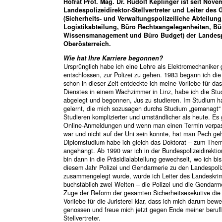
Hofrat Prof. Mag. Dr. Rudolf Keplinger ist seit Nov
Landespolizeidirektor-Stellvertreter und Leiter des
(Sicherheits- und Verwaltungspolizeiliche Abteilung,
Logistikabteilung, Büro Rechtsangelegenheiten, Bür
Wissensmanagement und Büro Budget) der Landespo
Oberösterreich.
Wie hat Ihre Karriere begonnen?
Ursprünglich habe ich eine Lehre als Elektromechanike
entschlossen, zur Polizei zu gehen. 1983 begann ich die 
schon in dieser Zeit entdeckte ich meine Vorliebe für d
Dienstes in einem Wachzimmer in Linz, habe ich die St
abgelegt und begonnen, Jus zu studieren. Im Studium h
gelernt, die mich sozusagen durchs Studium „gemanagt“
Studieren komplizierter und umständlicher als heute. Es 
Online-Anmeldungen und wenn man einen Termin verpass
war und nicht auf der Uni sein konnte, hat man Pech g
Diplomstudium habe ich gleich das Doktorat – zum The
angehängt. Ab 1990 war ich in der Bundespolizeidirektion
bin dann in die Präsidialabteilung gewechselt, wo ich bis
diesem Jahr Polizei und Gendarmerie zu den Landespo
zusammengelegt wurde, wurde ich Leiter des Landeskrim
buchstäblich zwei Welten – die Polizei und die Gendarm
Zuge der Reform der gesamten Sicherheitsexekutive die 
Vorliebe für die Juristerei klar, dass ich mich darum bew
genossen und freue mich jetzt gegen Ende meiner berufli
Stellvertreter.