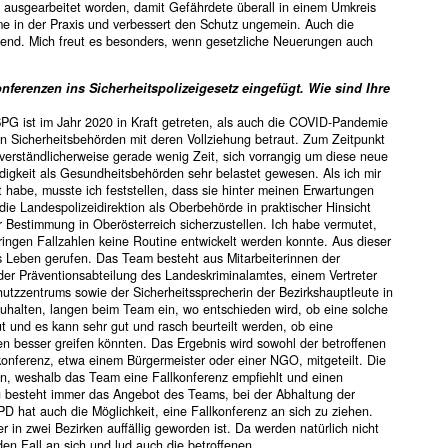
ausgearbeitet worden, damit Gefährdete überall in einem Umkreis
me in der Praxis und verbessert den Schutz ungemein. Auch die
agend. Mich freut es besonders, wenn gesetzliche Neuerungen auch
ferenzen ins Sicherheitspolizeigesetz eingefügt. Wie sind Ihre
PG ist im Jahr 2020 in Kraft getreten, als auch die COVID-Pandemie
hen Sicherheitsbehörden mit deren Vollziehung betraut. Zum Zeitpunkt
verständlicherweise gerade wenig Zeit, sich vorrangig um diese neue
igkeit als Gesundheitsbehörden sehr belastet gewesen. Als ich mir
 habe, musste ich feststellen, dass sie hinter meinen Erwartungen
ie Landespolizeidirektion als Oberbehörde in praktischer Hinsicht
 Bestimmung in Oberösterreich sicherzustellen. Ich habe vermutet,
ringen Fallzahlen keine Routine entwickelt werden konnte. Aus dieser
s Leben gerufen. Das Team besteht aus Mitarbeiterinnen der
 der Präventionsabteilung des Landeskriminalamtes, einem Vertreter
hutzzentrums sowie der Sicherheitssprecherin der Bezirkshauptleute in
zuhalten, langen beim Team ein, wo entschieden wird, ob eine solche
ut und es kann sehr gut und rasch beurteilt werden, ob eine
 besser greifen könnten. Das Ergebnis wird sowohl der betroffenen
onferenz, etwa einem Bürgermeister oder einer NGO, mitgeteilt. Die
on, weshalb das Team eine Fallkonferenz empfiehlt und einen
ig besteht immer das Angebot des Teams, bei der Abhaltung der
PD hat auch die Möglichkeit, eine Fallkonferenz an sich zu ziehen.
r in zwei Bezirken auffällig geworden ist. Da werden natürlich nicht
en Fall an sich und lud auch die betroffenen