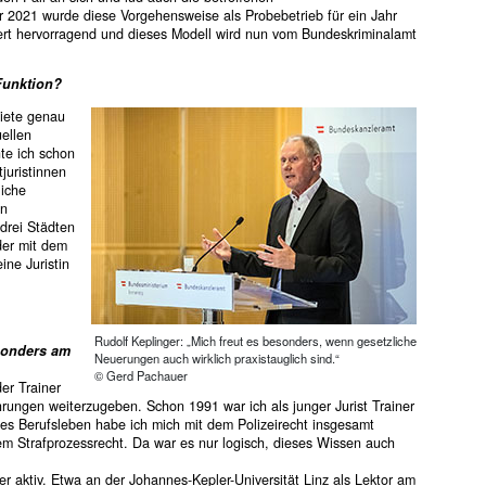
r 2021 wurde diese Vorgehensweise als Probebetrieb für ein Jahr
iert hervorragend und dieses Modell wird nun vom Bundeskriminalamt
Funktion?
biete genau
ellen
te ich schon
juristinnen
liche
en
 drei Städten
der mit dem
ine Juristin
Rudolf Keplinger: „Mich freut es besonders, wenn gesetzliche
esonders am
Neuerungen auch wirklich praxistauglich sind.“
© Gerd Pachauer
er Trainer
ahrungen weiterzugeben. Schon 1991 war ich als junger Jurist Trainer
zes Berufsleben habe ich mich mit dem Polizeirecht insgesamt
em Strafprozessrecht. Da war es nur logisch, dieses Wissen auch
r aktiv. Etwa an der Johannes-Kepler-Universität Linz als Lektor am