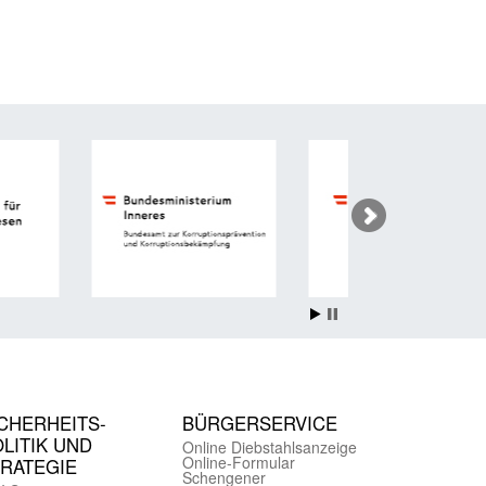
CHER­HEITS­
BÜRGER­SERVICE
LITIK UND
Online Diebstahls­anzeige
Online-Formular
TRATEGIE
Schengener