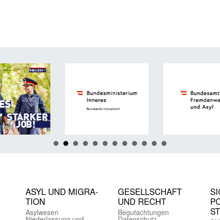
ASYL UND MIGRA­
GE­SELL­SCHAFT
SI
TION
UND RECHT
PO
S
Asyl­wesen
Begut­achtungen
Nieder­lassung und
Daten­schutz