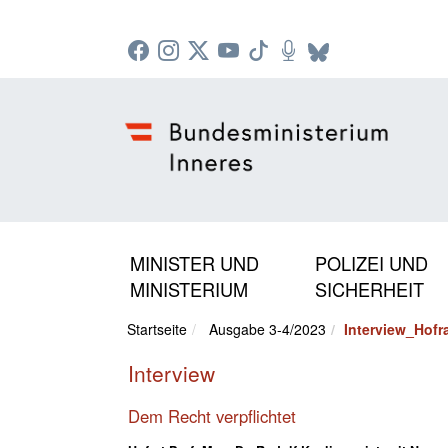
Zur Startseite: [Alt] +
Zum Hauptmenü: [Alt] +
Zum Headermenü: [Alt] +
Zum Inhalt: [Alt] +
Zum rechten Bereichsmenü: [Alt] +
Zur Sitemap: [Alt] +
Zum Footer: [Alt] +
[3]
[6]
[5]
[0]
[1]
[2]
[4]
MINISTER UND
POLIZEI UND
MINISTERIUM
SICHERHEIT
Startseite
Ausgabe 3-4/2023
Interview_Hofra
Interview
Dem Recht verpflichtet