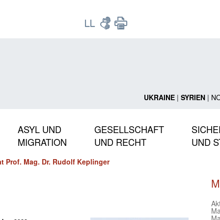
UKRAINE
|
SYRIEN
|
N
ASYL UND
GESELLSCHAFT
SICHE
MIGRATION
UND RECHT
UND S
t Prof. Mag. Dr. Rudolf Keplinger
M
Ak
Ma
Ma