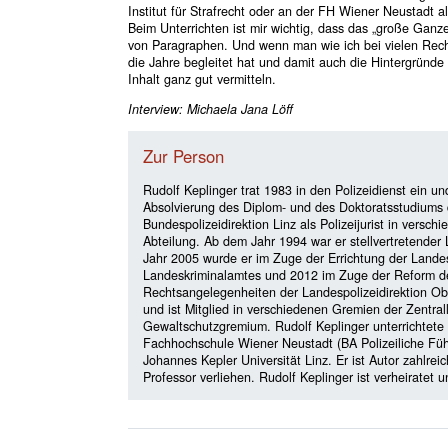
Institut für Strafrecht oder an der FH Wiener Neustadt a
Beim Unterrichten ist mir wichtig, dass das „große Ganze
von Paragraphen. Und wenn man wie ich bei vielen Rech
die Jahre begleitet hat und damit auch die Hintergründ
Inhalt ganz gut vermitteln.
Interview: Michaela Jana Löff
Zur Person
Rudolf Keplinger trat 1983 in den Polizeidienst ein 
Absolvierung des Diplom- und des Doktoratsstudiums d
Bundespolizeidirektion Linz als Polizeijurist in versch
Abteilung. Ab dem Jahr 1994 war er stellvertretender L
Jahr 2005 wurde er im Zuge der Errichtung der Land
Landeskriminalamtes und 2012 im Zuge der Reform der
Rechtsangelegenheiten der Landespolizeidirektion Obe
und ist Mitglied in verschiedenen Gremien der Zentra
Gewaltschutzgremium. Rudolf Keplinger unterrichtete 
Fachhochschule Wiener Neustadt (BA Polizeiliche Führun
Johannes Kepler Universität Linz. Er ist Autor zahlrei
Professor verliehen. Rudolf Keplinger ist verheiratet 