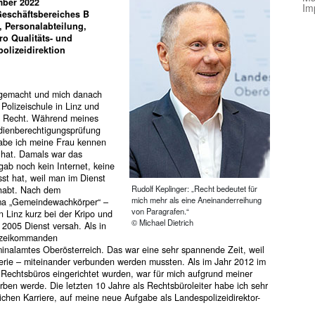
ember 2022
Im
 Geschäftsbereiches B
 Personalab­teilung,
o Qualitäts- und
lizeidirektion
r gemacht und mich danach
Polizeischule in Linz und
as Recht. Während meines
udienberechtigungsprüfung
abe ich meine Frau kennen
 hat. Damals war das
gab noch kein Internet, keine
t hat, weil man im Dienst
Rudolf Keplinger: „Recht bedeutet für
ehabt. Nach dem
mich mehr als eine Aneinanderreihung
ma „Gemeindewachkörper“ –
von Paragrafen.“
 Linz kurz bei der Kripo und
© Michael Dietrich
 2005 Dienst versah. Als in
lizeikommanden
inalamtes Oberösterreich. Das war eine sehr spannende Zeit, weil
erie – miteinander verbunden werden mussten. Als im Jahr 2012 im
Rechtsbüros eingerichtet wurden, war für mich aufgrund meiner
erben werde. Die letzten 10 Jahre als Rechtsbüroleiter habe ich sehr
chen Karriere, auf meine neue Aufgabe als Landespolizeidirektor-