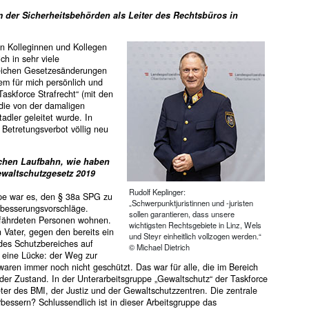
m der Sicherheitsbehörden als Leiter des Rechtsbüros in
n Kolleginnen und Kollegen
h in sehr viele
reichen Gesetzesänderungen
nem für mich persönlich und
Taskforce Strafrecht“ (mit den
 die von der damaligen
adler geleitet wurde. In
Betretungsverbot völlig neu
ichen Laufbahn, wie haben
Gewaltschutzgesetz 2019
Rudolf Keplinger:
pe war es, den § 38a SPG zu
„Schwerpunktjuristinnen und -juristen
rbesserungsvorschläge.
sollen garantieren, dass unsere
gefährdeten Personen wohnen.
wichtigsten Rechtsgebiete in Linz, Wels
Vater, gegen den bereits ein
und Steyr einheitlich vollzogen werden.“
des Schutzbereiches auf
© Michael Dietrich
h eine Lücke: der Weg zur
waren immer noch nicht geschützt. Das war für alle, die im Bereich
der Zustand. In der Unterarbeitsgruppe „Gewaltschutz“ der Taskforce
eter des BMI, der Justiz und der Gewaltschutzzentren. Die zentrale
essern? Schlussendlich ist in dieser Arbeitsgruppe das