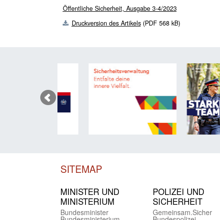
Öffentliche Sicherheit, Ausgabe 3-4/2023
Druckversion des Artikels
(PDF 568 kB)
SITEMAP
MINISTER UND
POLIZEI UND
MINIST­ERIUM
SICHER­HEIT
Bundes­minister
Gemein­sam.Sicher
Bundes­ministerium
Bundes­polizei