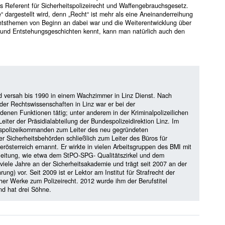
ls Referent für Sicherheitspolizeirecht und Waffengebrauchsgesetz.
“ dargestellt wird, denn „Recht“ ist mehr als eine Aneinanderreihung
tsthemen von Beginn an dabei war und die Weiterentwicklung über
e und Entstehungsgeschichten kennt, kann man natürlich auch den
und versah bis 1990 in einem Wachzimmer in Linz Dienst. Nach
er Rechtswissenschaften in Linz war er bei der
iedenen Funktionen tätig; unter anderem in der Kriminalpolizeilichen
eiter der Präsidialabteilung der Bundespolizeidirektion Linz. Im
espolizeikommanden zum Leiter des neu gegründeten
 Sicherheitsbehörden schließlich zum Leiter des Büros für
rösterreich ernannt. Er wirkte in vielen Arbeitsgruppen des BMI mit
lleitung, wie etwa dem StPO-SPG- Qualitätszirkel und dem
viele Jahre an der Sicherheitsakademie und trägt seit 2007 an der
g) vor. Seit 2009 ist er Lektor am Institut für Strafrecht der
cher Werke zum Polizeirecht. 2012 wurde ihm der Berufstitel
und hat drei Söhne.