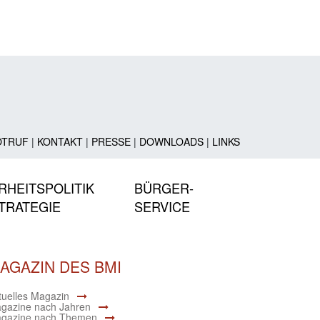
OTRUF
|
KONTAKT
|
PRESSE
|
DOWNLOADS
|
LINKS
RHEITSPOLITIK
BÜRGER-
TRATEGIE
SERVICE
AGAZIN DES BMI
tuelles Magazin
gazine nach Jahren
gazine nach Themen