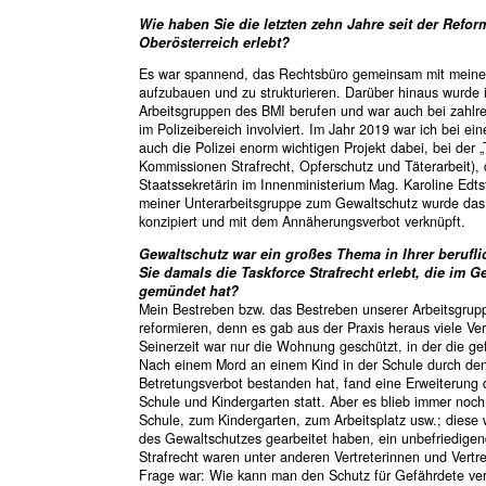
Wie haben Sie die letzten zehn Jahre seit der Refor
Oberösterreich erlebt?
Es war spannend, das Rechtsbüro gemeinsam mit meine
aufzubauen und zu strukturieren. Darüber hinaus wurde ic
Arbeitsgruppen des BMI berufen und war auch bei zahl
im Polizeibereich involviert. Im Jahr 2019 war ich bei ei
auch die Polizei enorm wichtigen Projekt dabei, bei der „
Kommissionen Strafrecht, Opferschutz und Täterarbeit),
Staatssekretärin im Innenministerium Mag. Karoline Edtst
meiner Unterarbeitsgruppe zum Gewaltschutz wurde das 
konzipiert und mit dem Annäherungsverbot verknüpft.
Gewaltschutz war ein großes Thema in Ihrer berufl
Sie damals die Taskforce Strafrecht erlebt, die im 
gemündet hat?
Mein Bestreben bzw. das Bestreben unserer Arbeitsgrup
reformieren, denn es gab aus der Praxis heraus viele Ve
Seinerzeit war nur die Wohnung geschützt, in der die 
Nach einem Mord an einem Kind in der Schule durch den 
Betretungsverbot bestanden hat, fand eine Erweiterung 
Schule und Kindergarten statt. Aber es blieb immer noc
Schule, zum Kindergarten, zum Arbeitsplatz usw.; diese 
des Gewaltschutzes gearbeitet haben, ein unbefriedigen
Strafrecht waren unter anderen Vertreterinnen und Vertr
Frage war: Wie kann man den Schutz für Gefährdete verb