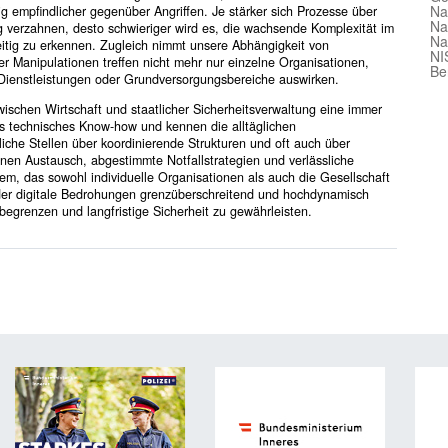
Na
ig empfindlicher gegenüber Angriffen. Je stärker sich Prozesse über
Na
g verzahnen, desto schwieriger wird es, die wachsende Komplexität im
Na
eitig zu erkennen. Zugleich nimmt unsere Abhängigkeit von
NI
er Manipulationen treffen nicht mehr nur einzelne Organisationen,
Be
e Dienstleistungen oder Grundversorgungsbereiche auswirken.
schen Wirtschaft und staatlicher Sicherheitsverwaltung eine immer
es technisches Know-how und kennen die alltäglichen
che Stellen über koordinierende Strukturen und oft auch über
nen Austausch, abgestimmte Notfallstrategien und verlässliche
, das sowohl individuelle Organisationen als auch die Gesellschaft
 der digitale Bedrohungen grenzüberschreitend und hochdynamisch
 begrenzen und langfristige Sicherheit zu gewährleisten.