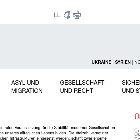
UKRAINE
|
SYRIEN
|
N
ASYL UND
GESELLSCHAFT
SICHE
MIGRATION
UND RECHT
UND S
Ü
zentralen Voraussetzung für die Stabilität moderner Gesellschaften
Cy
ge unseres alltäglichen Lebens bilden. Die Vielzahl vernetzter
Ös
chen Infrastrukturen eingesetzt werden, schafft zwar enorme
Go