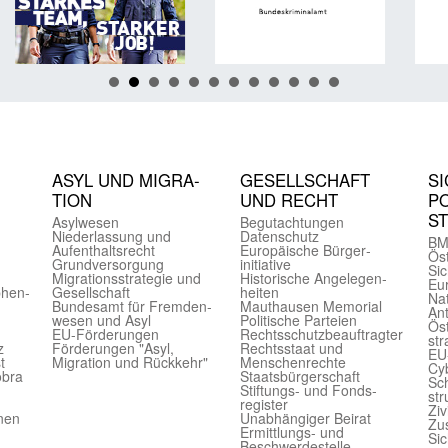
ASYL UND MIGRA­
GE­SELL­SCHAFT
SI
TION
UND RECHT
PO
S
Asyl­wesen
Begut­achtungen
Nieder­lassung und
Daten­schutz
BM
Aufent­halts­recht
Europäische Bürger­
Öst
Grund­versorgung
initiative
Sic
Migrations­strategie und
Historische Angelegen­
Eu
phen­
Gesell­schaft
heiten
Nat
Bundes­amt für Fremden­
Mauthausen Memorial
Ant
wesen und Asyl
Politische Parteien
Öst
EU-Förde­rungen
Rechts­schutz­beauftragter
str
z
Förderungen "Asyl,
Rechts­staat und
EU
t
Migration und Rückkehr"
Menschen­rechte
Cyb
obra
Staats­bürger­schaft
Sch
Stiftungs- und Fonds­
str
register
Ziv
onen
Unab­hängiger Beirat
Zu
Ermittlungs- und
Sic
Beschwerde­stelle