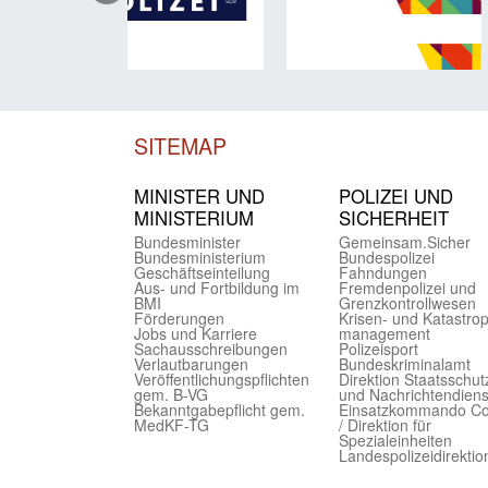
SITEMAP
MINISTER UND
POLIZEI UND
MINIST­ERIUM
SICHER­HEIT
Bundes­minister
Gemein­sam.Sicher
Bundes­ministerium
Bundes­polizei
Geschäfts­einteilung
Fahndungen
Aus- und Fortbildung im
Fremdenpolizei und
BMI
Grenzkontrollwesen
Förderungen
Krisen- und Katastro
Jobs und Karriere
management
Sachaus­schreibungen
Polizeisport
Verlautbarungen
Bundes­kriminal­amt
Veröffentlichungspflichten
Direktion Staats­schut
gem. B-VG
und Nach­richten­diens
Bekanntgabepflicht gem.
Einsatz­kommando C
MedKF-TG
/ Direktion für
Spezialeinheiten
Landes­polizei­direk­ti