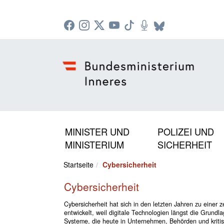
Zur Startseite: [Alt] +
Zum Hauptmenü: [Alt] +
Zum Headermenü: [Alt] +
Zum Inhalt: [Alt] +
Zum rechten Bereichsmenü: [Alt] +
Zur Sitemap: [Alt] +
Zum Footer: [Alt] +
[3]
[6]
[5]
[0]
[1]
[2]
[4]
MINISTER UND
POLIZEI UND
MINISTERIUM
SICHERHEIT
Startseite
Cybersicherheit
Cybersicherheit
Cybersicherheit hat sich in den letzten Jahren zu einer 
entwickelt, weil digitale Technologien längst die Grundla
Systeme, die heute in Unternehmen, Behörden und kritis