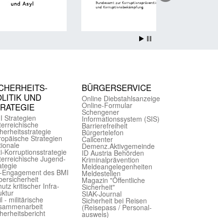
CHER­HEITS­
BÜRGER­SERVICE
LITIK UND
Online Diebstahls­anzeige
Online-Formular
TRATEGIE
Schengener
I Strategien
Informationssystem (SIS)
er­reichische
Barriere­freiheit
herheits­strategie
Bürger­telefon
ropäische Strategien
Call­center
ionale
Demenz.Aktiv­gemeinde
i-Korruptions­strategie
ID Austria Behörden
er­reichische Jugend­
Kriminal­prävention
ategie
Melde­an­ge­le­gen­heiten
-Engagement des BMI
Meld­estellen
ersicherheit
Magazin "Öffentliche
utz kritischer Infra­
Sicherheit"
uktur
SIAK-Journal
il - militärische
Sicherheit bei Reisen
sammen­arbeit
(Reise­pass / Personal­
herheits­bericht
ausweis)