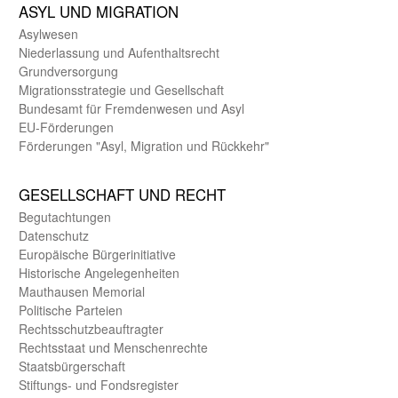
ASYL UND MIGRA­TION
Asyl­wesen
Nieder­lassung und Aufent­halts­recht
Grund­versorgung
Migrations­strategie und Gesell­schaft
Bundes­amt für Fremden­wesen und Asyl
EU-Förde­rungen
Förderungen "Asyl, Migration und Rückkehr"
GE­SELL­SCHAFT UND RECHT
Begut­achtungen
Daten­schutz
Europäische Bürger­initiative
Historische Angelegen­heiten
Mauthausen Memorial
Politische Parteien
Rechts­schutz­beauftragter
Rechts­staat und Menschen­rechte
Staats­bürger­schaft
Stiftungs- und Fonds­register