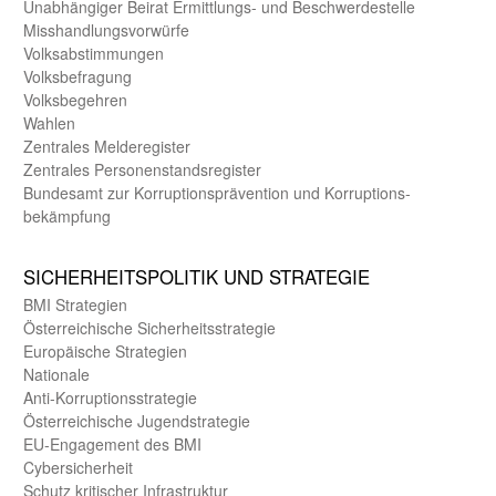
Unab­hängiger Beirat Ermittlungs- und Beschwerde­stelle
Misshandlungs­vorwürfe
Volks­abstimmungen
Volks­befragung
Volks­begehren
Wahlen
Zentrales Melde­register
Zentrales Personen­stands­register
Bundes­amt zur Korrup­tions­prävention und Korrup­tions­
bekämpfung
SICHER­HEITS­POLITIK UND STRATEGIE
BMI Strategien
Öster­reichische Sicherheits­strategie
Europäische Strategien
Nationale
Anti-Korruptions­strategie
Öster­reichische Jugend­strategie
EU-Engagement des BMI
Cybersicherheit
Schutz kritischer Infra­struktur