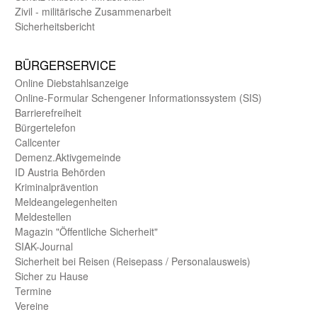
Zivil - militärische Zusammen­arbeit
Sicherheits­bericht
BÜRGER­SERVICE
Online Diebstahls­anzeige
Online-Formular Schengener Informationssystem (SIS)
Barriere­freiheit
Bürger­telefon
Call­center
Demenz.Aktiv­gemeinde
ID Austria Behörden
Kriminal­prävention
Melde­an­ge­le­gen­heiten
Meld­estellen
Magazin "Öffentliche Sicherheit"
SIAK-Journal
Sicherheit bei Reisen (Reise­pass / Personal­ausweis)
Sicher zu Hause
Termine
Vereine