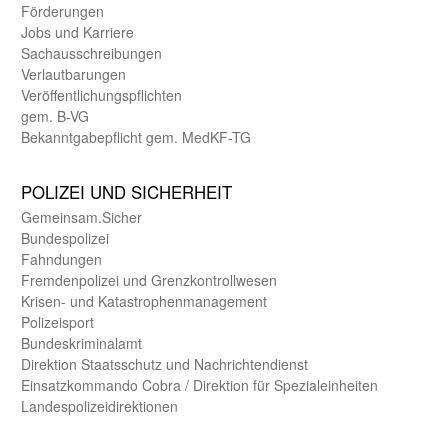
Förderungen
Jobs und Karriere
Sachaus­schreibungen
Verlautbarungen
Veröffentlichungspflichten
gem. B-VG
Bekanntgabepflicht gem. MedKF-TG
POLIZEI UND SICHER­HEIT
Gemein­sam.Sicher
Bundes­polizei
Fahndungen
Fremdenpolizei und Grenzkontrollwesen
Krisen- und Katastrophen­management
Polizeisport
Bundes­kriminal­amt
Direktion Staats­schutz und Nach­richten­dienst
Einsatz­kommando Cobra / Direktion für Spezialeinheiten
Landes­polizei­direk­tionen