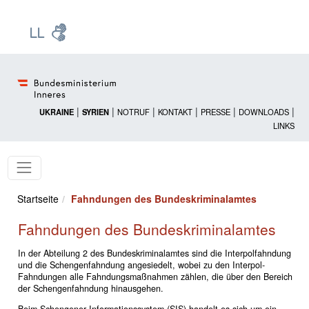
Zur Startseite: [Alt] +
Zum Hauptmenü: [Alt] +
Zum Headermenü: [Alt] +
Zum Inhalt: [Alt] +
Zum rechten Bereichsmenü: [Alt] +
Zur Sitemap: [Alt] +
Zum Footer: [Alt] +
[3]
[6]
[5]
[0]
[1]
[2]
[4]
|
|
|
|
|
|
UKRAINE
SYRIEN
NOTRUF
KONTAKT
PRESSE
DOWNLOADS
LINKS
Startseite
Fahndungen des Bundeskriminalamtes
Fahndungen des Bundeskriminalamtes
In der Abteilung 2 des Bundeskriminalamtes sind die Interpolfahndung
und die Schengenfahndung angesiedelt, wobei zu den Interpol-
Fahndungen alle Fahndungsmaßnahmen zählen, die über den Bereich
der Schengenfahndung hinausgehen.
Beim Schengener Informationssystem (SIS) handelt es sich um ein