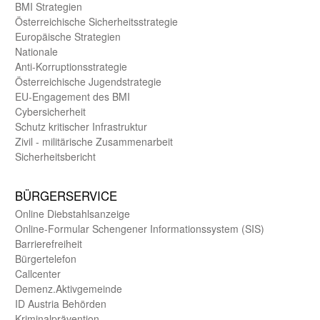
BMI Strategien
Öster­reichische Sicherheits­strategie
Europäische Strategien
Nationale
Anti-Korruptions­strategie
Öster­reichische Jugend­strategie
EU-Engagement des BMI
Cybersicherheit
Schutz kritischer Infra­struktur
Zivil - militärische Zusammen­arbeit
Sicherheits­bericht
BÜRGER­SERVICE
Online Diebstahls­anzeige
Online-Formular Schengener Informationssystem (SIS)
Barriere­freiheit
Bürger­telefon
Call­center
Demenz.Aktiv­gemeinde
ID Austria Behörden
Kriminal­prävention