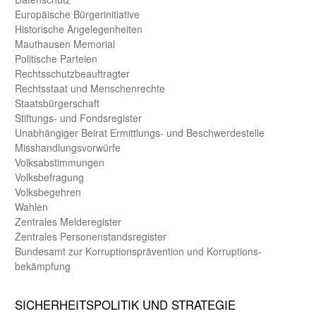
Europäische Bürger­initiative
Historische Angelegen­heiten
Mauthausen Memorial
Politische Parteien
Rechts­schutz­beauftragter
Rechts­staat und Menschen­rechte
Staats­bürger­schaft
Stiftungs- und Fonds­register
Unab­hängiger Beirat Ermittlungs- und Beschwerde­stelle
Misshandlungs­vorwürfe
Volks­abstimmungen
Volks­befragung
Volks­begehren
Wahlen
Zentrales Melde­register
Zentrales Personen­stands­register
Bundes­amt zur Korrup­tions­prävention und Korrup­tions­
bekämpfung
SICHER­HEITS­POLITIK UND STRATEGIE