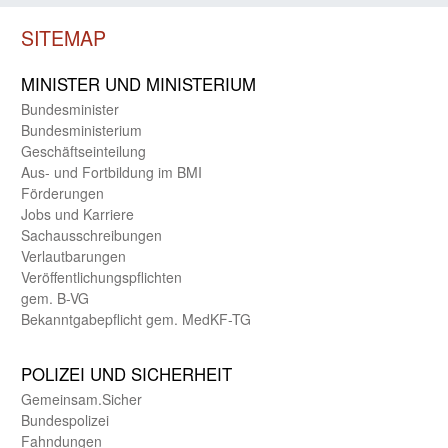
SITEMAP
MINISTER UND MINIST­ERIUM
Bundes­minister
Bundes­ministerium
Geschäfts­einteilung
Aus- und Fortbildung im BMI
Förderungen
Jobs und Karriere
Sachaus­schreibungen
Verlautbarungen
Veröffentlichungspflichten
gem. B-VG
Bekanntgabepflicht gem. MedKF-TG
POLIZEI UND SICHER­HEIT
Gemein­sam.Sicher
Bundes­polizei
Fahndungen