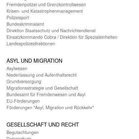
Fremdenpolizei und Grenzkontrollwesen
Krisen- und Katastrophen­management
Polizeisport
Bundes­kriminal­amt
Direktion Staats­schutz und Nach­richten­dienst
Einsatz­kommando Cobra / Direktion für Spezialeinheiten
Landes­polizei­direk­tionen
ASYL UND MIGRA­TION
Asyl­wesen
Nieder­lassung und Aufent­halts­recht
Grund­versorgung
Migrations­strategie und Gesell­schaft
Bundes­amt für Fremden­wesen und Asyl
EU-Förde­rungen
Förderungen "Asyl, Migration und Rückkehr"
GE­SELL­SCHAFT UND RECHT
Begut­achtungen
Daten­schutz