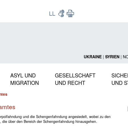
UKRAINE
|
SYRIEN
|
N
ASYL UND
GESELLSCHAFT
SICHE
MIGRATION
UND RECHT
UND S
mtes
amtes
nterpolfahndung und die Schengenfahndung angesiedelt, wobei zu den
 die über den Bereich der Schengenfahndung hinausgehen.