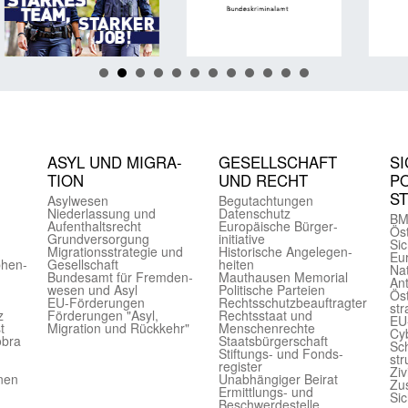
ASYL UND MIGRA­
GE­SELL­SCHAFT
SI
TION
UND RECHT
PO
S
Asyl­wesen
Begut­achtungen
Nieder­lassung und
Daten­schutz
BM
Aufent­halts­recht
Europäische Bürger­
Öst
Grund­versorgung
initiative
Sic
Migrations­strategie und
Historische Angelegen­
Eu
phen­
Gesell­schaft
heiten
Nat
Bundes­amt für Fremden­
Mauthausen Memorial
Ant
wesen und Asyl
Politische Parteien
Öst
EU-Förde­rungen
Rechts­schutz­beauftragter
str
z
Förderungen "Asyl,
Rechts­staat und
EU
t
Migration und Rückkehr"
Menschen­rechte
Cyb
obra
Staats­bürger­schaft
Sch
Stiftungs- und Fonds­
str
register
Ziv
onen
Unab­hängiger Beirat
Zu
Ermittlungs- und
Sic
Beschwerde­stelle