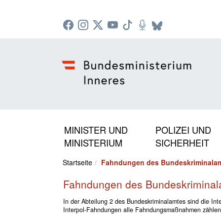
Zur Startseite: [Alt] +
Zum Hauptmenü: [Alt] +
Zum Headermenü: [Alt] +
Zum Inhalt: [Alt] +
Zum rechten Bereichsmenü: [Alt] +
Zur Sitemap: [Alt] +
Zum Footer: [Alt] +
[3]
[6]
[5]
[0]
[1]
[2]
[4]
MINISTER UND
POLIZEI UND
MINISTERIUM
SICHERHEIT
Startseite
Fahndungen des Bundeskriminala
Fahndungen des Bundeskriminal
In der Abteilung 2 des Bundeskriminalamtes sind die I
Interpol-Fahndungen alle Fahndungsmaßnahmen zählen,