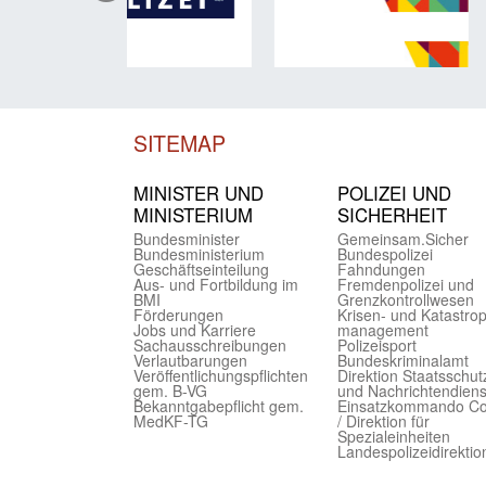
SITEMAP
MINISTER UND
POLIZEI UND
MINIST­ERIUM
SICHER­HEIT
Bundes­minister
Gemein­sam.Sicher
Bundes­ministerium
Bundes­polizei
Geschäfts­einteilung
Fahndungen
Aus- und Fortbildung im
Fremdenpolizei und
BMI
Grenzkontrollwesen
Förderungen
Krisen- und Katastro
Jobs und Karriere
management
Sachaus­schreibungen
Polizeisport
Verlautbarungen
Bundes­kriminal­amt
Veröffentlichungspflichten
Direktion Staats­schut
gem. B-VG
und Nach­richten­diens
Bekanntgabepflicht gem.
Einsatz­kommando C
MedKF-TG
/ Direktion für
Spezialeinheiten
Landes­polizei­direk­ti