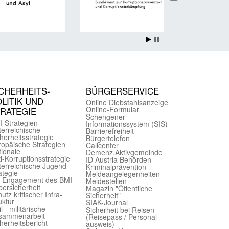
CHER­HEITS­
BÜRGER­SERVICE
LITIK UND
Online Diebstahls­anzeige
Online-Formular
TRATEGIE
Schengener
I Strategien
Informationssystem (SIS)
er­reichische
Barriere­freiheit
herheits­strategie
Bürger­telefon
ropäische Strategien
Call­center
ionale
Demenz.Aktiv­gemeinde
i-Korruptions­strategie
ID Austria Behörden
er­reichische Jugend­
Kriminal­prävention
ategie
Melde­an­ge­le­gen­heiten
-Engagement des BMI
Meld­estellen
ersicherheit
Magazin "Öffentliche
utz kritischer Infra­
Sicherheit"
uktur
SIAK-Journal
il - militärische
Sicherheit bei Reisen
sammen­arbeit
(Reise­pass / Personal­
herheits­bericht
ausweis)