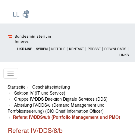
Zur Startseite: [Alt] +
Zum Hauptmenü: [Alt] +
Zum Headermenü: [Alt] +
Zum Inhalt: [Alt] +
Zum rechten Bereichsmenü: [Alt] +
Zur Sitemap: [Alt] +
Zum Footer: [Alt] +
[3]
[6]
[5]
[0]
[1]
[2]
[4]
|
|
|
|
|
|
UKRAINE
SYRIEN
NOTRUF
KONTAKT
PRESSE
DOWNLOADS
LINKS
Startseite
Geschäftseinteilung
Sektion IV (IT und Service)
Gruppe IV/DDS Direktion Digitale Services (DDS)
Abteilung IV/DDS/8 (Demand Management und
Portfoliosteuerung) (CIO Chief Information Officer)
Referat IV/DDS/8/b (Portfolio Management und PMO)
Referat IV/DDS/8/b