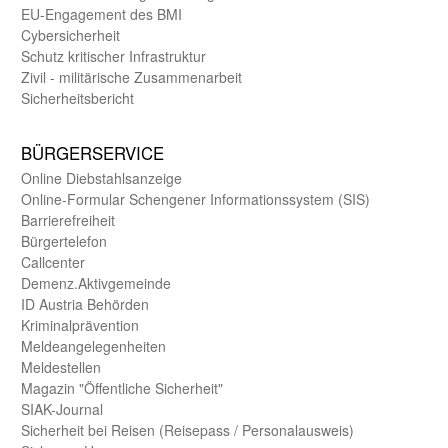
EU-Engagement des BMI
Cybersicherheit
Schutz kritischer Infra­struktur
Zivil - militärische Zusammen­arbeit
Sicherheits­bericht
BÜRGER­SERVICE
Online Diebstahls­anzeige
Online-Formular Schengener Informationssystem (SIS)
Barriere­freiheit
Bürger­telefon
Call­center
Demenz.Aktiv­gemeinde
ID Austria Behörden
Kriminal­prävention
Melde­an­ge­le­gen­heiten
Meld­estellen
Magazin "Öffentliche Sicherheit"
SIAK-Journal
Sicherheit bei Reisen (Reise­pass / Personal­ausweis)