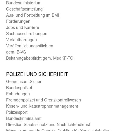
Bundes­ministerium
Geschäfts­einteilung
Aus- und Fortbildung im BMI
Förderungen
Jobs und Karriere
Sachaus­schreibungen
Verlautbarungen
Veröffentlichungspflichten
gem. B-VG
Bekanntgabepflicht gem. MedKF-TG
POLIZEI UND SICHER­HEIT
Gemein­sam.Sicher
Bundes­polizei
Fahndungen
Fremdenpolizei und Grenzkontrollwesen
Krisen- und Katastrophen­management
Polizeisport
Bundes­kriminal­amt
Direktion Staats­schutz und Nach­richten­dienst
Einsatz­kommando Cobra / Direktion für Spezialeinheiten