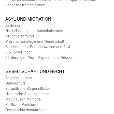
Landes­polizei­direk­tionen
ASYL UND MIGRA­TION
Asyl­wesen
Nieder­lassung und Aufent­halts­recht
Grund­versorgung
Migrations­strategie und Gesell­schaft
Bundes­amt für Fremden­wesen und Asyl
EU-Förde­rungen
Förderungen "Asyl, Migration und Rückkehr"
GE­SELL­SCHAFT UND RECHT
Begut­achtungen
Daten­schutz
Europäische Bürger­initiative
Historische Angelegen­heiten
Mauthausen Memorial
Politische Parteien
Rechts­schutz­beauftragter