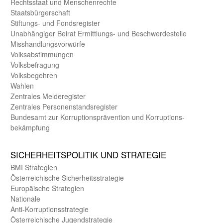
Rechts­staat und Menschen­rechte
Staats­bürger­schaft
Stiftungs- und Fonds­register
Unab­hängiger Beirat Ermittlungs- und Beschwerde­stelle
Misshandlungs­vorwürfe
Volks­abstimmungen
Volks­befragung
Volks­begehren
Wahlen
Zentrales Melde­register
Zentrales Personen­stands­register
Bundes­amt zur Korrup­tions­prävention und Korrup­tions­
bekämpfung
SICHER­HEITS­POLITIK UND STRATEGIE
BMI Strategien
Öster­reichische Sicherheits­strategie
Europäische Strategien
Nationale
Anti-Korruptions­strategie
Öster­reichische Jugend­strategie