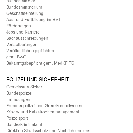
Bundes­minister
Bundes­ministerium
Geschäfts­einteilung
Aus- und Fortbildung im BMI
Förderungen
Jobs und Karriere
Sachaus­schreibungen
Verlautbarungen
Veröffentlichungspflichten
gem. B-VG
Bekanntgabepflicht gem. MedKF-TG
POLIZEI UND SICHER­HEIT
Gemein­sam.Sicher
Bundes­polizei
Fahndungen
Fremdenpolizei und Grenzkontrollwesen
Krisen- und Katastrophen­management
Polizeisport
Bundes­kriminal­amt
Direktion Staats­schutz und Nach­richten­dienst