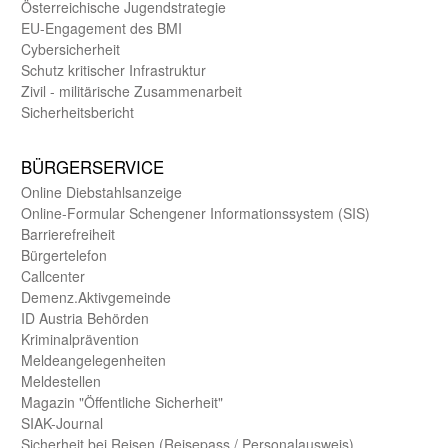
Öster­reichische Jugend­strategie
EU-Engagement des BMI
Cybersicherheit
Schutz kritischer Infra­struktur
Zivil - militärische Zusammen­arbeit
Sicherheits­bericht
BÜRGER­SERVICE
Online Diebstahls­anzeige
Online-Formular Schengener Informationssystem (SIS)
Barriere­freiheit
Bürger­telefon
Call­center
Demenz.Aktiv­gemeinde
ID Austria Behörden
Kriminal­prävention
Melde­an­ge­le­gen­heiten
Meld­estellen
Magazin "Öffentliche Sicherheit"
SIAK-Journal
Sicherheit bei Reisen (Reise­pass / Personal­ausweis)