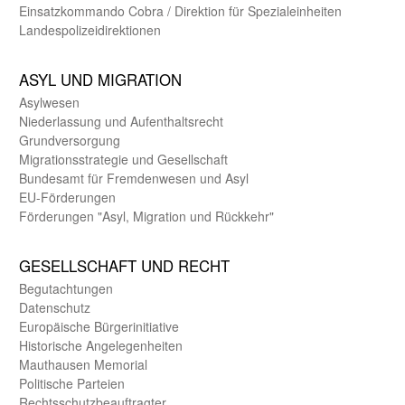
Einsatz­kommando Cobra / Direktion für Spezialeinheiten
Landes­polizei­direk­tionen
ASYL UND MIGRA­TION
Asyl­wesen
Nieder­lassung und Aufent­halts­recht
Grund­versorgung
Migrations­strategie und Gesell­schaft
Bundes­amt für Fremden­wesen und Asyl
EU-Förde­rungen
Förderungen "Asyl, Migration und Rückkehr"
GE­SELL­SCHAFT UND RECHT
Begut­achtungen
Daten­schutz
Europäische Bürger­initiative
Historische Angelegen­heiten
Mauthausen Memorial
Politische Parteien
Rechts­schutz­beauftragter