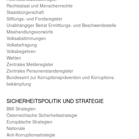
Rechts­staat und Menschen­rechte
Staats­bürger­schaft
Stiftungs- und Fonds­register
Unab­hängiger Beirat Ermittlungs- und Beschwerde­stelle
Misshandlungs­vorwürfe
Volks­abstimmungen
Volks­befragung
Volks­begehren
Wahlen
Zentrales Melde­register
Zentrales Personen­stands­register
Bundes­amt zur Korrup­tions­prävention und Korrup­tions­
bekämpfung
SICHER­HEITS­POLITIK UND STRATEGIE
BMI Strategien
Öster­reichische Sicherheits­strategie
Europäische Strategien
Nationale
Anti-Korruptions­strategie