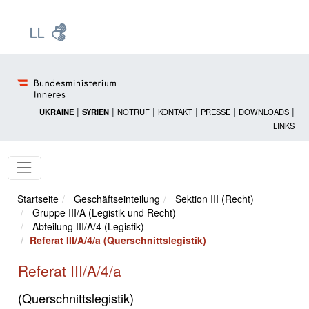
Zur Startseite: [Alt] +
Zum Hauptmenü: [Alt] +
Zum Headermenü: [Alt] +
Zum Inhalt: [Alt] +
Zum rechten Bereichsmenü: [Alt] +
Zur Sitemap: [Alt] +
Zum Footer: [Alt] +
[3]
[6]
[5]
[0]
[1]
[2]
[4]
|
|
|
|
|
|
UKRAINE
SYRIEN
NOTRUF
KONTAKT
PRESSE
DOWNLOADS
LINKS
Startseite
Geschäftseinteilung
Sektion III (Recht)
Gruppe III/A (Legistik und Recht)
Abteilung III/A/4 (Legistik)
Referat III/A/4/a (Querschnittslegistik)
Referat III/A/4/a
(Querschnittslegistik)