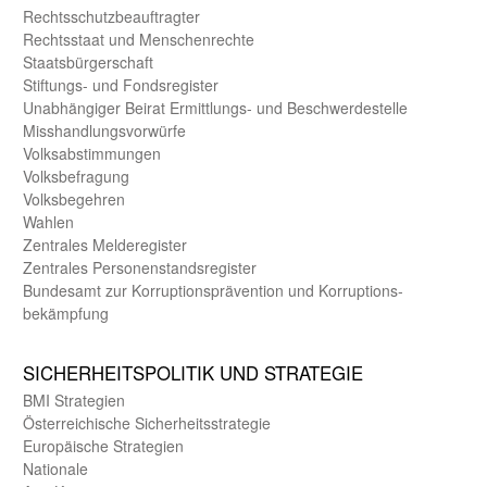
Rechts­schutz­beauftragter
Rechts­staat und Menschen­rechte
Staats­bürger­schaft
Stiftungs- und Fonds­register
Unab­hängiger Beirat Ermittlungs- und Beschwerde­stelle
Misshandlungs­vorwürfe
Volks­abstimmungen
Volks­befragung
Volks­begehren
Wahlen
Zentrales Melde­register
Zentrales Personen­stands­register
Bundes­amt zur Korrup­tions­prävention und Korrup­tions­
bekämpfung
SICHER­HEITS­POLITIK UND STRATEGIE
BMI Strategien
Öster­reichische Sicherheits­strategie
Europäische Strategien
Nationale