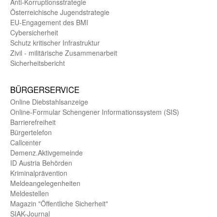
Anti-Korruptions­strategie
Öster­reichische Jugend­strategie
EU-Engagement des BMI
Cybersicherheit
Schutz kritischer Infra­struktur
Zivil - militärische Zusammen­arbeit
Sicherheits­bericht
BÜRGER­SERVICE
Online Diebstahls­anzeige
Online-Formular Schengener Informationssystem (SIS)
Barriere­freiheit
Bürger­telefon
Call­center
Demenz.Aktiv­gemeinde
ID Austria Behörden
Kriminal­prävention
Melde­an­ge­le­gen­heiten
Meld­estellen
Magazin "Öffentliche Sicherheit"
SIAK-Journal