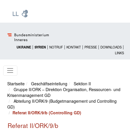
Zur Startseite: [Alt] +
Zum Hauptmenü: [Alt] +
Zum Headermenü: [Alt] +
Zum Inhalt: [Alt] +
Zum rechten Bereichsmenü: [Alt] +
Zur Sitemap: [Alt] +
Zum Footer: [Alt] +
[3]
[6]
[5]
[0]
[1]
[2]
[4]
|
|
|
|
|
|
UKRAINE
SYRIEN
NOTRUF
KONTAKT
PRESSE
DOWNLOADS
LINKS
Startseite
Geschäftseinteilung
Sektion II
Gruppe II/ORK – Direktion Organisation, Ressourcen- und
Krisenmanagement GD
Abteilung II/ORK/9 (Budgetmanagement und Controlling
GD)
Referat II/ORK/9/b (Controlling GD)
Referat II/ORK/9/b