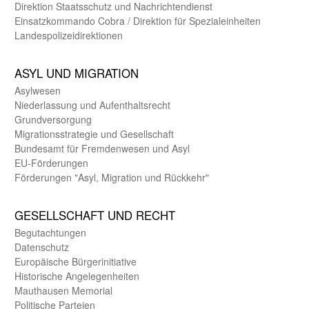
Direktion Staats­schutz und Nach­richten­dienst
Einsatz­kommando Cobra / Direktion für Spezialeinheiten
Landes­polizei­direk­tionen
ASYL UND MIGRA­TION
Asyl­wesen
Nieder­lassung und Aufent­halts­recht
Grund­versorgung
Migrations­strategie und Gesell­schaft
Bundes­amt für Fremden­wesen und Asyl
EU-Förde­rungen
Förderungen "Asyl, Migration und Rückkehr"
GE­SELL­SCHAFT UND RECHT
Begut­achtungen
Daten­schutz
Europäische Bürger­initiative
Historische Angelegen­heiten
Mauthausen Memorial
Politische Parteien