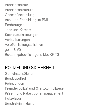
Bundes­minister
Bundes­ministerium
Geschäfts­einteilung
Aus- und Fortbildung im BMI
Förderungen
Jobs und Karriere
Sachaus­schreibungen
Verlautbarungen
Veröffentlichungspflichten
gem. B-VG
Bekanntgabepflicht gem. MedKF-TG
POLIZEI UND SICHER­HEIT
Gemein­sam.Sicher
Bundes­polizei
Fahndungen
Fremdenpolizei und Grenzkontrollwesen
Krisen- und Katastrophen­management
Polizeisport
Bundes­kriminal­amt